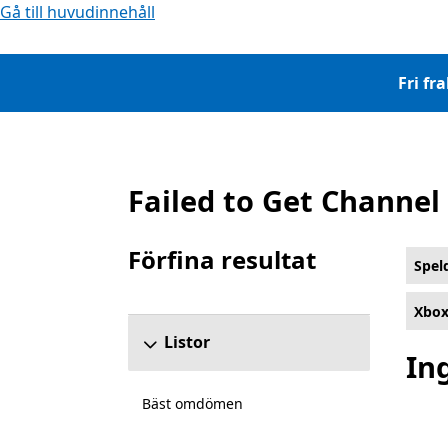
Gå till huvudinnehåll
Fri fr
Failed to Get Channel
Lista Microsoft.com
Förfina resultat
Spe
Hoppa över avsnittet Filtrera resultat
Xbox 
Listor
In
Bäst omdömen