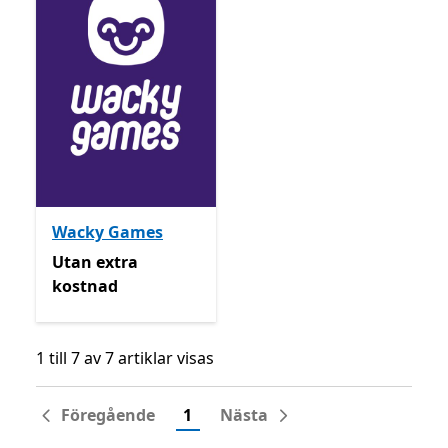
Wacky Games
Utan extra kostnad
Utan extra
kostnad
1 till 7 av 7 artiklar visas
1 till 7 av 7 artiklar visas
Föregående
1
Nästa