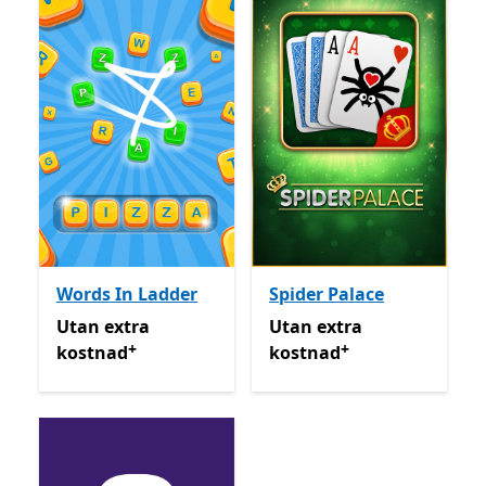
Words In Ladder
Spider Palace
Utan extra kostnad
Erbjuder köp i appen
Utan extra kostnad
Erbjud
Utan extra
Utan extra
+
+
kostnad
kostnad