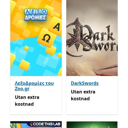
ΛεξοΔρομίες του
DarkSwords
Zoo.gr
Utan extra kostnad
Utan extra
Utan extra kostnad
Utan extra
kostnad
kostnad