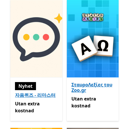
ΣταυροΛεξίες του
Nyhet
Zoo.gr
자음퀴즈 - 리마스터
Utan extra kostnad
Utan extra
Utan extra kostnad
Utan extra
kostnad
kostnad