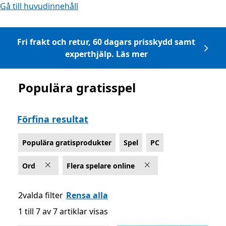
Gå till huvudinnehåll
Fri frakt och retur, 60 dagars prisskydd samt
experthjälp. Läs mer
Populära gratisspel
Lista Microsoft.com
Förfina resultat
Populära gratisprodukter
Spel
PC
Ord
Flera spelare online
2valda filter
Rensa alla
1 till 7 av 7 artiklar visas
1 till 7 av 7 artiklar visas