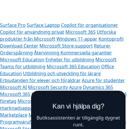
Surface Pro
Surface Laptop
Copilot för organisationer
Copilot för användning privat
Microsoft 365
Utforska
produkter från Microsoft
Windows 11-appar
Kontoprofil
Download Center
Microsoft Store-support
Returer
Orderspårning
Återvinning
Kommersiella garantier
Microsoft Education
Enheter för utbildning
Microsoft
Teams för utbildning
Microsoft 365 Education
Office
Education
Utbildning och utveckling för lärare
Erbjudanden för elever och föräldrar
Azure för studenter
Microsoft AI
Microsoft Security
Azure
Dynamics 365
Microsoft 365
Microsoft 365 Copilot
Microsoft Teams
Små
företag
Microsoft Developer
Microsoft Learn
Stöd för AI-
Kan vi hjälpa dig?
marknadsappar
Microsoft Tech Community
Microsoft
Marketplace
Microsoft Power Platform
Butiksassistenten är tillgänglig dygnet
Programvaruföretag
Visual Studio
Karriärmöjligheter
Om
runt.
Microsoft
Företagsnyheter
Sekretess på Microsoft