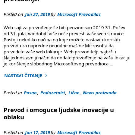
Posted on
Jun 27, 2019
by
Microsoft Prevodilac
Web-sajt za prevođenje će biti penzionisan 2019 31. Počev
od 31. jula, widdobiti više neće prevesti vaše web stranice.
Postoji nekoliko načina na koje možete nastaviti koristiti
prevodu za napredne neuralne mašine Microsofta da
prevedete vaše web lokacije. Web prevoditelj: najbrži i
Najjednostavniji način da dodate prevođenje na vašu lokaciju
je korištenje slobodnog Microsoftovog prevodioca
....
NASTAVI ČITANJE
"Web-sajt za prevodioca će uskoro biti penzionisan"
Posted in
Posao
,
Poduzetnici
,
Lične
,
News proizvoda
Prevod i omoguce ljudske inovacije u
oblaku
Posted on
Jun 17, 2019
by
Microsoft Prevodilac