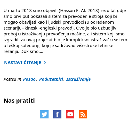
U martu 2018 smo objavili (Hassan Et Al. 2018) rezultat gdje
smo prvi put pokazali sistem za prevođenje stroja koji bi
mogao obavljati kao i ljudski prevodioci (u određenom
scenariju--kineski-engleski prevod). Ovo je bio uzbudljiv
proboj u istraživanju prevođenja mašine, ali sistem koji smo
izgradili za ovaj projekat bio je kompleksni istraživački sistem
u teškoj kategoriji, koji je sadržavao višestruke tehnike
rezanja. Dok smo
....
NASTAVI ČITANJE
"Prevođenje nervnih masina omoguce ljudske inovacije 
Posted in
Posao
,
Poduzetnici
,
Istraživanje
Nas pratiti