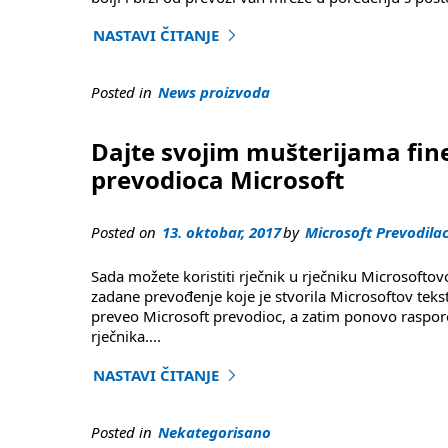
NASTAVI ČITANJE
"Microsoft i Hufenomeni isporuču puni neurons
Posted in
News proizvoda
Dajte svojim mušterijama fin
prevodioca Microsoft
Posted on
13. oktobar, 2017
by
Microsoft Prevodila
Sada možete koristiti rječnik u rječniku Microsoftov
zadane prevođenje koje je stvorila Microsoftov tekst
preveo Microsoft prevodioc, a zatim ponovo raspored
rječnika
....
NASTAVI ČITANJE
"Dajte svojim mušterijama fine predobre prij
Posted in
Nekategorisano