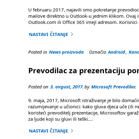
U februaru 2017, najavili smo pokretanje prevodioc
mailove direktno u Outlook-u jednim klikom. Ovaj i
Outlook.com ili Office 365 imejl adresom. Korisnic
NASTAVI ČITANJE
"Prevedi mailove na 60 + jezika sa jednim dod
Posted in
News proizvoda
Označio
Android
,
Kanc
Prevodilac za prezentaciju po
Posted on
3. avgust, 2017.
by
Microsoft Prevodilac
9. maja, 2017, Microsoft istraživanje je bilo dom
razumijevanje u učionici: kako gluva djeca uče (ili 
koristeći prevoditelj prezentacije, Microsoftov gar
za ljude koji su gluvi ili teški
....
NASTAVI ČITANJE
"Prevodilac za prezentaciju pomaže sa učenje