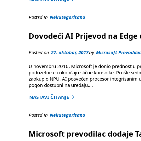
Posted in
Nekategorisano
Dovodeći AI Prijevod na Edge
Posted on
27. oktobar, 2017
by
Microsoft Prevodila
U novembru 2016, Microsoft je donio prednost u pre
poduzetnike i okončaju slične korisnike. Prošle sed
zaokupio NPU, AI posvećen procesor integrisanim u M
pogon dostupni na uređaju
....
NASTAVI ČITANJE
"Dovodeći AI Prijevod na ivice uređaja sa Micr
Posted in
Nekategorisano
Microsoft prevodilac dodaje T