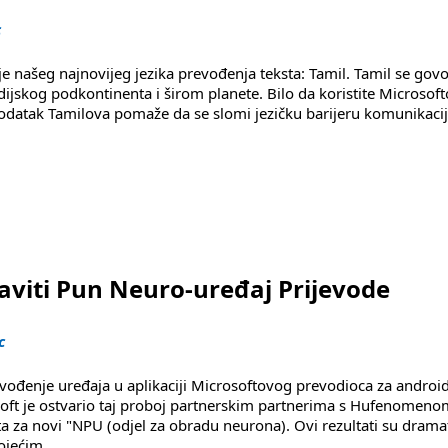
c
e našeg najnovijeg jezika prevođenja teksta: Tamil. Tamil se govo
skog podkontinenta i širom planete. Bilo da koristite Microsof
 dodatak Tamilova pomaže da se slomi jezičku barijeru komunikaci
i jezik"
aviti Pun Neuro-uređaj Prijevode
c
revođenje uređaja u aplikaciji Microsoftovog prevodioca za androi
oft je ostvario taj proboj partnerskim partnerima s Hufenomenom
a za novi "NPU (odjel za obradu neurona). Ovi rezultati su drama
tojećim
....