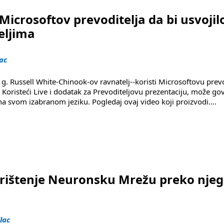
Microsoftov prevoditelja da bi usvojil
teljima
ac
g. Russell White-Chinook-ov ravnatelj--koristi Microsoftovu prev
. Koristeći Live i dodatak za Prevoditeljovu prezentaciju, može gov
, na svom izabranom jeziku. Pogledaj ovaj video koji proizvodi
....
ditelja da bi usvojilo višejezični dijalog s roditeljima"
orištenje Neuronsku Mrežu preko nje
lac