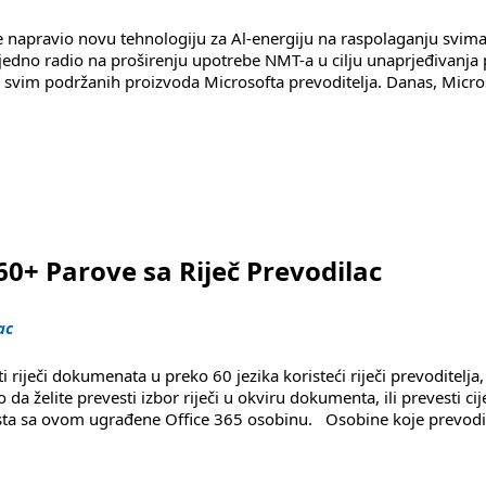
e napravio novu tehnologiju za Al-energiju na raspolaganju svima
jedno radio na proširenju upotrebe NMT-a u cilju unaprjeđivanja
u svim podržanih proizvoda Microsofta prevoditelja. Danas, Micro
ervnih mreža preko svojih ponuda"
0+ Parove sa Riječ Prevodilac
ac
 riječi dokumenata u preko 60 jezika koristeći riječi prevoditelja,
da želite prevesti izbor riječi u okviru dokumenta, ili prevesti cije
teksta sa ovom ugrađene Office 365 osobinu. Osobine koje prevod
lj riječi"