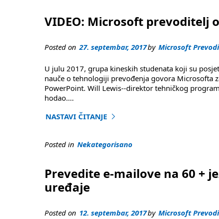
VIDEO: Microsoft prevoditelj o
Posted on
27. septembar, 2017
by
Microsoft Prevodi
U julu 2017, grupa kineskih studenata koji su posjeti
nauče o tehnologiji prevođenja govora Microsofta za
PowerPoint. Will Lewis--direktor tehničkog programa
hodao
....
NASTAVI ČITANJE
"VIDEO: Microsoft prevoditelj olakšava višejezi
Posted in
Nekategorisano
Prevedite e-mailove na 60 + j
uređaje
Posted on
12. septembar, 2017
by
Microsoft Prevodi