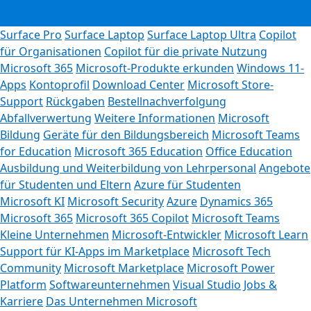
Surface Pro
Surface Laptop
Surface Laptop Ultra
Copilot
für Organisationen
Copilot für die private Nutzung
Microsoft 365
Microsoft-Produkte erkunden
Windows 11-
Apps
Kontoprofil
Download Center
Microsoft Store-
Support
Rückgaben
Bestellnachverfolgung
Abfallverwertung
Weitere Informationen
Microsoft
Bildung
Geräte für den Bildungsbereich
Microsoft Teams
for Education
Microsoft 365 Education
Office Education
Ausbildung und Weiterbildung von Lehrpersonal
Angebote
für Studenten und Eltern
Azure für Studenten
Microsoft KI
Microsoft Security
Azure
Dynamics 365
Microsoft 365
Microsoft 365 Copilot
Microsoft Teams
Kleine Unternehmen
Microsoft-Entwickler
Microsoft Learn
Support für KI-Apps im Marketplace
Microsoft Tech
Community
Microsoft Marketplace
Microsoft Power
Platform
Softwareunternehmen
Visual Studio
Jobs &
Karriere
Das Unternehmen Microsoft