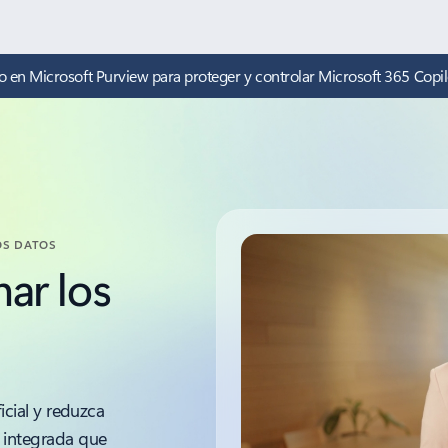
en Microsoft Purview para proteger y controlar Microsoft 365 Copil
OS DATOS
ar los
icial y reduzca
n integrada que