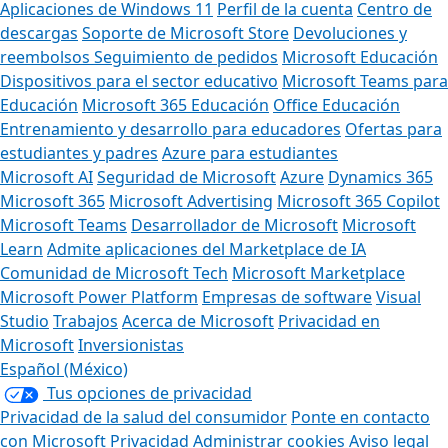
Aplicaciones de Windows 11
Perfil de la cuenta
Centro de
descargas
Soporte de Microsoft Store
Devoluciones y
reembolsos
Seguimiento de pedidos
Microsoft Educación
Dispositivos para el sector educativo
Microsoft Teams para
Educación
Microsoft 365 Educación
Office Educación
Entrenamiento y desarrollo para educadores
Ofertas para
estudiantes y padres
Azure para estudiantes
Microsoft AI
Seguridad de Microsoft
Azure
Dynamics 365
Microsoft 365
Microsoft Advertising
Microsoft 365 Copilot
Microsoft Teams
Desarrollador de Microsoft
Microsoft
Learn
Admite aplicaciones del Marketplace de IA
Comunidad de Microsoft Tech
Microsoft Marketplace
Microsoft Power Platform
Empresas de software
Visual
Studio
Trabajos
Acerca de Microsoft
Privacidad en
Microsoft
Inversionistas
Español (México)
Tus opciones de privacidad
Privacidad de la salud del consumidor
Ponte en contacto
con Microsoft
Privacidad
Administrar cookies
Aviso legal