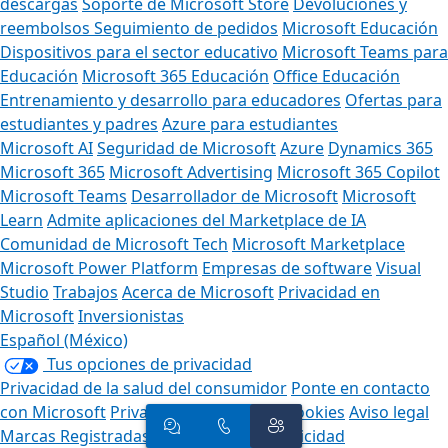
descargas
Soporte de Microsoft Store
Devoluciones y
reembolsos
Seguimiento de pedidos
Microsoft Educación
Dispositivos para el sector educativo
Microsoft Teams para
Educación
Microsoft 365 Educación
Office Educación
Entrenamiento y desarrollo para educadores
Ofertas para
estudiantes y padres
Azure para estudiantes
Microsoft AI
Seguridad de Microsoft
Azure
Dynamics 365
Microsoft 365
Microsoft Advertising
Microsoft 365 Copilot
Microsoft Teams
Desarrollador de Microsoft
Microsoft
Learn
Admite aplicaciones del Marketplace de IA
Comunidad de Microsoft Tech
Microsoft Marketplace
Microsoft Power Platform
Empresas de software
Visual
Studio
Trabajos
Acerca de Microsoft
Privacidad en
Microsoft
Inversionistas
Español (México)
Tus opciones de privacidad
Privacidad de la salud del consumidor
Ponte en contacto
con Microsoft
Privacidad
Administrar cookies
Aviso legal
Marcas Registradas
Sobre nuestra publicidad