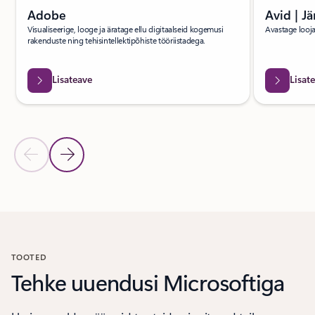
Adobe
Avid | J
Visualiseerige, looge ja äratage ellu digitaalseid kogemusi
Avastage looja
rakenduste ning tehisintellektipõhiste tööriistadega.
Lisateave
Lisat
Eelmine slaid
Järgmine slaid
Tagasi vahekaartidele
Tagasi vahekaardile „Sisuloojate ja levitajate innustamine”.
TOOTED
Tehke uuendusi Microsoftiga