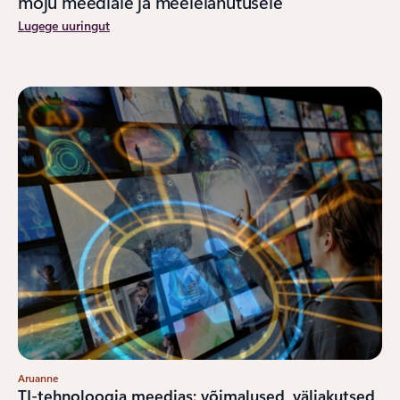
mõju meediale ja meelelahutusele
Lugege uuringut
Aruanne
TI-tehnoloogia meedias: võimalused, väljakutsed