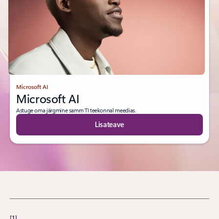
Microsoft AI
Microsoft AI
Astuge oma järgmine samm TI teekonnal meedias.
Lisateave
[1]