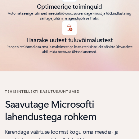
Optimeerige toiminguid
Automatiseerige rutiinsed meediatöövood, suurendage kiirust ja töökindlust ning
säilitage juhtimine agendipõhise TI abil.
Haarake uutest tuluvõimalustest
Pange sihtrühmad osalema ja maksimeerige kasvu tehisintellektipõhiste ülevaadete
abil, mida toetavad ühtsed andmed.
TEHISINTELLEKTI KASUTUSJUHTUMID
Saavutage Microsofti
lahendustega rohkem
Kiirendage väärtuse loomist kogu oma meedia- ja