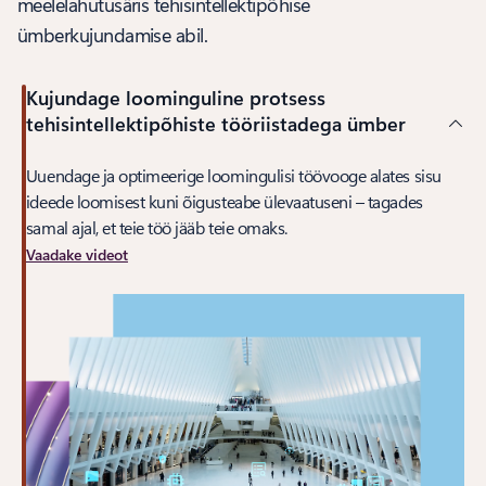
meelelahutusäris tehisintellektipõhise
ümberkujundamise abil.
Kujundage loominguline protsess
tehisintellektipõhiste tööriistadega ümber
Uuendage ja optimeerige loomingulisi töövooge alates sisu
ideede loomisest kuni õigusteabe ülevaatuseni – tagades
samal ajal, et teie töö jääb teie omaks.
Vaadake videot