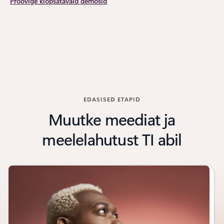
Proovige klõpsatavaid demosid
EDASISED ETAPID
Muutke meediat ja
meelelahutust TI abil