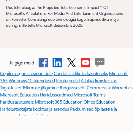
Uus tehnoloogia: The Projected Total Economic Impact™ Of
Microsoft’s AI Solutions For Media And Entertainment Organizations
on Forrester Consultingi uue tehnoloogia kogu majandusliku mõju
uuring, mille tellis Microsoft detsembris 2025.
Jälgige meid
Copilot organisatsioonidele
Copilot isiklikuks kasutuseks
Microsoft
365
Windows 11 rakendused
Konto profiil
Allalaadimiskeskus
Tagastused
Tellimuse jälgimine
Ringlussevõtt
Commercial Warranties
Microsoft Education
Haridusseadmed
Microsoft Teams
haridusasutustele
Microsoft 365 Education
Office Education
Haridustöötajate koolitus ja arendus
Pakkumised õpilastele ja
vanematele
Azure õpilastele
Microsoft AI
Microsofti turve
Azure
Dynamics 365
Microsoft 365
Microsoft Advertising
Microsoft 365 Copilot
Microsoft Teamsi jaoks