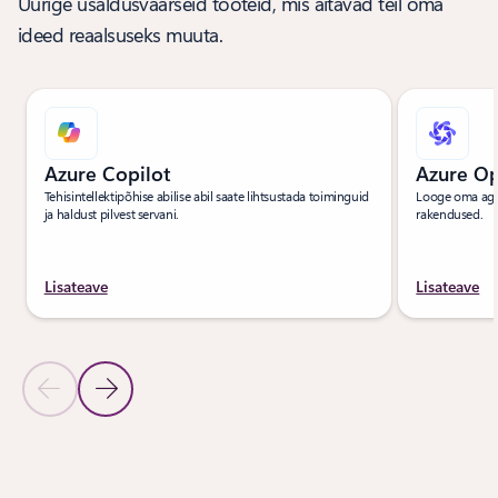
Uurige usaldusväärseid tooteid, mis aitavad teil oma
ideed reaalsuseks muuta.
Azure Copilot
Azure Op
Tehisintellektipõhise abilise abil saate lihtsustada toiminguid
Looge oma agen
ja haldust pilvest servani.
rakendused.
Lisateave
Lisateave
Eelmine slaid
Järgmine slaid
Tagasi vahekaardile „Tooted“