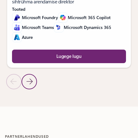
sihtrühma arendamise direktor
Tooted
Microsoft Foundry
Microsoft 365 Copilot
Microsoft Teams
Microsoft Dynamics 365
Azure
Lugege lugu
Eelmine slaid
Järgmine slaid
Tagasi kliendilugude jaotisse
PARTNERLAHENDUSED