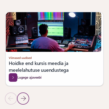
Kuvatakse slaid 1/4
Viimased uudised
Hoidke end kursis meedia ja
meelelahutuse uuendustega
Lugege ajaveebi
Eelmine slaid
Järgmine slaid