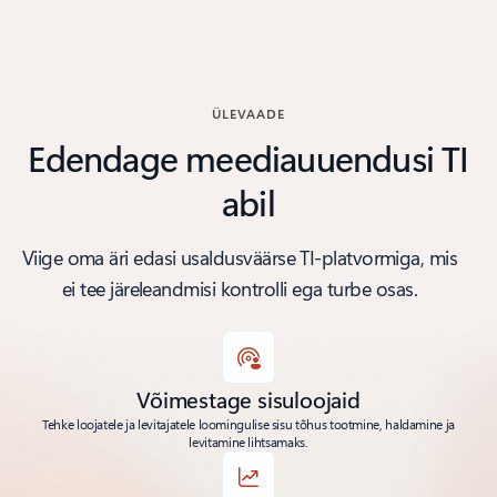
Tagasi jaotisesse Uudised
ÜLEVAADE
Edendage meediauuendusi TI
abil
Viige oma äri edasi usaldusväärse TI-platvormiga, mis
ei tee järeleandmisi kontrolli ega turbe osas.
Võimestage sisuloojaid
Tehke loojatele ja levitajatele loomingulise sisu tõhus tootmine, haldamine ja
levitamine lihtsamaks.