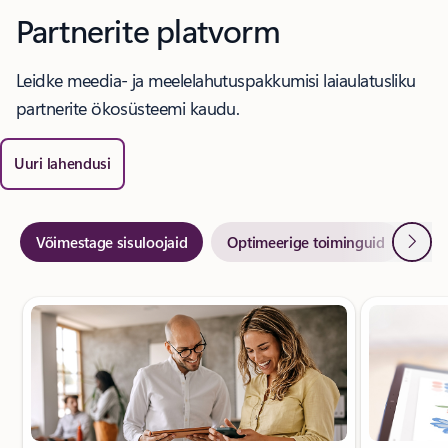
Partnerite platvorm
Leidke meedia- ja meelelahutuspakkumisi laiaulatusliku
partnerite ökosüsteemi kaudu.
Uuri lahendusi
Järgm
Võimestage sisuloojaid
Optimeerige toiminguid
Haa
Kuvatakse slaid 1/11