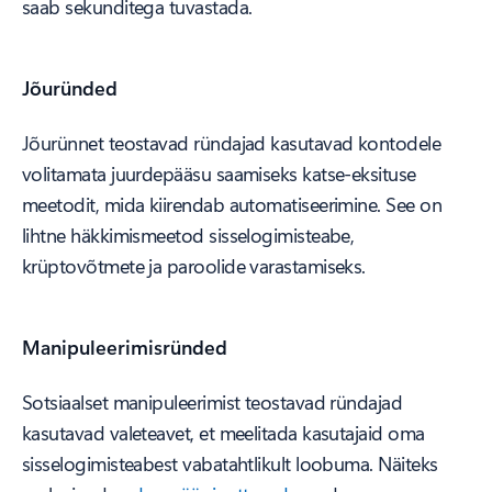
saab sekunditega tuvastada.
Jõuründed
Jõurünnet teostavad ründajad kasutavad kontodele
volitamata juurdepääsu saamiseks katse-eksituse
meetodit, mida kiirendab automatiseerimine. See on
lihtne häkkimismeetod sisselogimisteabe,
krüptovõtmete ja paroolide varastamiseks.
Manipuleerimisründed
Sotsiaalset manipuleerimist teostavad ründajad
kasutavad valeteavet, et meelitada kasutajaid oma
sisselogimisteabest vabatahtlikult loobuma. Näiteks