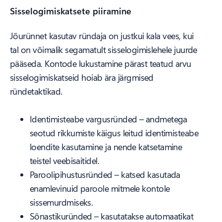
Sisselogimiskatsete piiramine
Jõurünnet kasutav ründaja on justkui kala vees, kui
tal on võimalik segamatult sisselogimislehele juurde
pääseda. Kontode lukustamine pärast teatud arvu
sisselogimiskatseid hoiab ära järgmised
ründetaktikad.
Identimisteabe vargusründed – andmetega
seotud rikkumiste käigus leitud identimisteabe
loendite kasutamine ja nende katsetamine
teistel veebisaitidel.
Paroolipihustusründed – katsed kasutada
enamlevinuid paroole mitmele kontole
sissemurdmiseks.
Sõnastikuründed – kasutatakse automaatikat