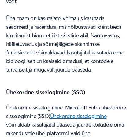
võtit.
Üha enam on kasutajatel võimalus kasutada
seadmeid ja rakendusi, mis hõlbustavad identiteedi
kinnitamist biomeetriliste žestide abil. Näotuvastus,
hääletuvastus ja sõrmejälgede skannimise
funktsioonid võimaldavad kasutajatel kasutada oma
bioloogiliselt unikaalseid omadusi, et kontodele
turvaliselt ja mugavalt juurde pääseda.
Ühekordne sisselogimine (SSO)
Ühekordne sisselogimine: Microsoft Entra ühekordne
sisselogimine (SSO)
Ühekordne sisselogimine
võimaldab kasutajatel pääseda juurde kõikidele oma
rakendustele ühel platvormil vaid ühe