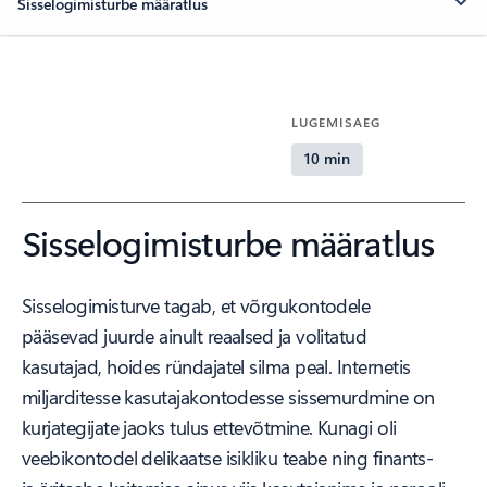
Sisselogimisturbe määratlus
LUGEMISAEG
10 min
Sisselogimisturbe määratlus
Sisselogimisturve tagab, et võrgukontodele
pääsevad juurde ainult reaalsed ja volitatud
kasutajad, hoides ründajatel silma peal. Internetis
miljarditesse kasutajakontodesse sissemurdmine on
kurjategijate jaoks tulus ettevõtmine. Kunagi oli
veebikontodel delikaatse isikliku teabe ning finants-