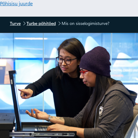
Põhisisu juurde
Turve
Turbe põhitõed
Mis on sisselogimisturve?