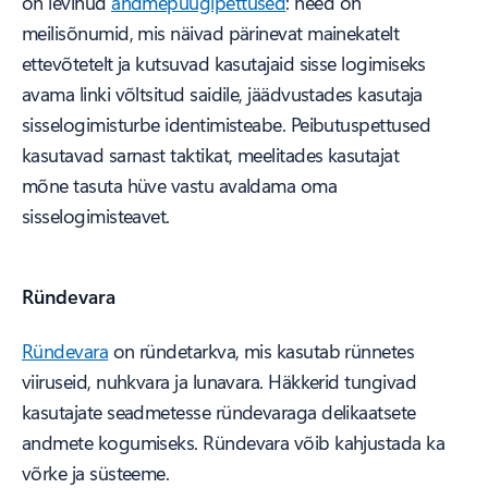
on levinud
andmepüügipettused
: need on
meilisõnumid, mis näivad pärinevat mainekatelt
ettevõtetelt ja kutsuvad kasutajaid sisse logimiseks
avama linki võltsitud saidile, jäädvustades kasutaja
sisselogimisturbe identimisteabe. Peibutuspettused
kasutavad sarnast taktikat, meelitades kasutajat
mõne tasuta hüve vastu avaldama oma
sisselogimisteavet.
Ründevara
Ründevara
on ründetarkva, mis kasutab rünnetes
viiruseid, nuhkvara ja lunavara. Häkkerid tungivad
kasutajate seadmetesse ründevaraga delikaatsete
andmete kogumiseks. Ründevara võib kahjustada ka
võrke ja süsteeme.