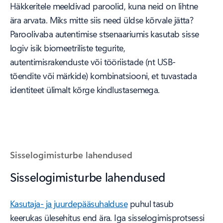
Häkkeritele meeldivad paroolid, kuna neid on lihtne
ära arvata. Miks mitte siis need üldse kõrvale jätta?
Paroolivaba autentimise stsenaariumis kasutab sisse
logiv isik biomeetriliste tegurite,
autentimisrakenduste või tööriistade (nt USB-
tõendite või märkide) kombinatsiooni, et tuvastada
identiteet ülimalt kõrge kindlustasemega.
Sisselogimisturbe lahendused
Sisselogimisturbe lahendused
Kasutaja- ja juurdepääsuhalduse
puhul tasub
keerukas ülesehitus end ära. Iga sisselogimisprotsessi