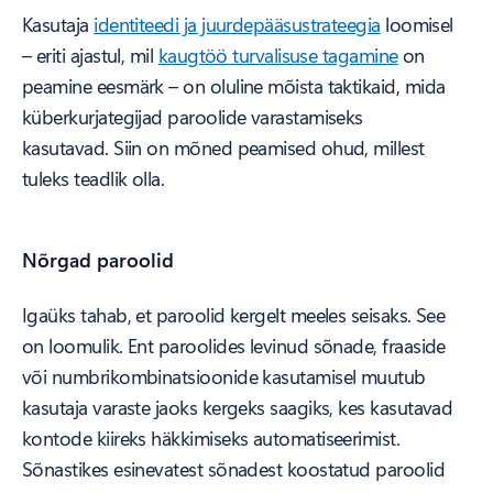
Kasutaja
identiteedi ja juurdepääsustrateegia
loomisel
– eriti ajastul, mil
kaugtöö turvalisuse tagamine
on
peamine eesmärk – on oluline mõista taktikaid, mida
küberkurjategijad paroolide varastamiseks
kasutavad. Siin on mõned peamised ohud, millest
tuleks teadlik olla.
Nõrgad paroolid
Igaüks tahab, et paroolid kergelt meeles seisaks. See
on loomulik. Ent paroolides levinud sõnade, fraaside
või numbrikombinatsioonide kasutamisel muutub
kasutaja varaste jaoks kergeks saagiks, kes kasutavad
kontode kiireks häkkimiseks automatiseerimist.
Sõnastikes esinevatest sõnadest koostatud paroolid