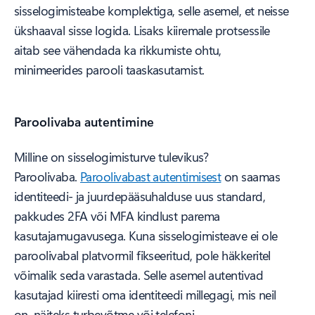
sisselogimisteabe komplektiga, selle asemel, et neisse
ükshaaval sisse logida. Lisaks kiiremale protsessile
aitab see vähendada ka rikkumiste ohtu,
minimeerides parooli taaskasutamist.
Paroolivaba autentimine
Milline on sisselogimisturve tulevikus?
Paroolivaba.
Paroolivabast autentimisest
on saamas
identiteedi- ja juurdepääsuhalduse uus standard,
pakkudes 2FA või MFA kindlust parema
kasutajamugavusega. Kuna sisselogimisteave ei ole
paroolivabal platvormil fikseeritud, pole häkkeritel
võimalik seda varastada. Selle asemel autentivad
kasutajad kiiresti oma identiteedi millegagi, mis neil
on, näiteks turbevõtme või telefoni