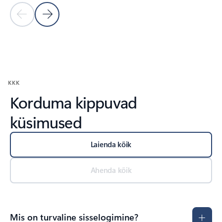
Eelmine slaid
Järgmine slaid
Tagasi seotud toodete jaotise juurde
KKK
Korduma kippuvad
küsimused
Laienda kõik
Ahenda kõik
Mis on turvaline sisselogimine?