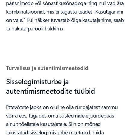
pärisnimede või sõnastikusõnadega ning nullivad ära
kombinatsioonid, mis ei tagasta teadet „Kasutajanimi
on vale.” Kui häkker tuvastab õige kasutajanime, saab
ta hakata parooli häkkima.
Turvalisus ja autentimismeetodid
Sisselogimisturbe ja
autentimismeetodite tüübid
Ettevõtete jaoks on oluline olla ründajatest sammu
võrra ees, tagades oma süsteemidele juurdepääs
ainult tõelistele kasutajatele. Siin on mõned
täiustatud sisselogimisturbe meetmed, mida