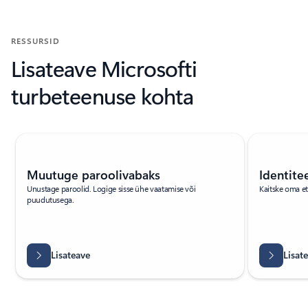
RESSURSID
Lisateave Microsofti
turbeteenuse kohta
Slaidi {0} {1} näidik
Muutuge paroolivabaks
Identite
Unustage paroolid. Logige sisse ühe vaatamise või
Kaitske oma e
puudutusega.
Lisateave
Lisat