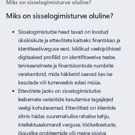
Miks on sisselogimisturve oluline?
Miks on sisselogimisturve oluline?
Sisselogimisturbe head tavad on loodud
üksikisikute ja ettevõtete kaitseks finantskao ja
identiteedivarguse eest. Isiklikud veebipõhised
digitaalsed profiilid on identifitseeriva teabe,
terviseandmete ja finantskontode numbrite
varakambrid, mida häkkerid saavad kas ise
kasutada või tumeveebis edasi müüa.
Ettevõtete jaoks on sisselogimisturbe
leebemate variantide kasutamise tagajärjed
veelgi kohutavamad. Ettevõtted on klientide
silmis hädas suuremahulise rahalise kahju,
intellektuaalomandi varguse, töökatkestuste,
õiguslike probleemide või maine püsiva