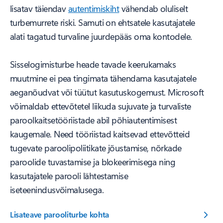
lisatav täiendav
autentimiskiht
vähendab oluliselt
turbemurrete riski. Samuti on ehtsatele kasutajatele
alati tagatud turvaline juurdepääs oma kontodele.
Sisselogimisturbe heade tavade keerukamaks
muutmine ei pea tingimata tähendama kasutajatele
aeganõudvat või tüütut kasutuskogemust. Microsoft
võimaldab ettevõtetel liikuda sujuvate ja turvaliste
paroolkaitsetööriistade abil põhiautentimisest
kaugemale. Need tööriistad kaitsevad ettevõtteid
tugevate paroolipoliitikate jõustamise, nõrkade
paroolide tuvastamise ja blokeerimisega ning
kasutajatele parooli lähtestamise
iseteenindusvõimalusega.
Lisateave parooliturbe kohta