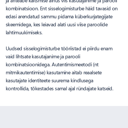
ja äriteabe kaitsmise ainus viis kasutajanime ja parooli
kombinatsioon. Ent sisselogimisturbe häid tavasid on
edasi arendatud sammu pidama küberkurjategijate
skeemidega, kes leiavad alati uusi viise paroolide
lahtimuukimiseks.
Uudsed sisselogimisturbe tööriistad ei piirdu enam
vaid lihtsate kasutajanime ja parooli
kombinatsioonidega. Autentimismeetodi (nt
mitmikautentimise) kasutamine aitab reaalsete
kasutajate identiteete suurema kindlusega
kontrollida, tõkestades samal ajal ründajate katseid.