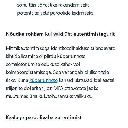
sõnu täis sõnastike rakendamiseks
potentsiaalsete paroolide leidmiseks.
Nõudke rohkem kui vaid üht autentimistegurit
Mitmikautentimisega identiteedihalduse täiendavate
kihtide lisamine ei piirdu küberrünnete
eemaletõrjumise edukuse kahe- või
kolmekordistamisega. See vähendab oluliselt teie
riske. Kuna
küberrünnete
kahjud ulatuvad igal aastal
triljonite dollariteni, on MFA ettevõtete jaoks
muutumas üha kulutõhusamaks valikuks.
Kaaluge paroolivaba autentimist