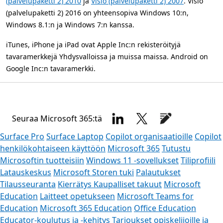
(palvelupaketti 2) 2010
ja
Visio (palvelupaketti 2) 2007
. Visio
(palvelupaketti 2) 2016 on yhteensopiva Windows 10:n,
Windows 8.1:n ja Windows 7:n kanssa.
iTunes, iPhone ja iPad ovat Apple Inc:n rekisteröityjä
tavaramerkkejä Yhdysvalloissa ja muissa maissa. Android on
Google Inc:n tavaramerkki.
Seuraa Microsoft 365:tä
Surface Pro
Surface Laptop
Copilot organisaatioille
Copilot
henkilökohtaiseen käyttöön
Microsoft 365
Tutustu
Microsoftin tuotteisiin
Windows 11 -sovellukset
Tiliprofiili
Latauskeskus
Microsoft Storen tuki
Palautukset
Tilausseuranta
Kierrätys
Kaupalliset takuut
Microsoft
Education
Laitteet opetukseen
Microsoft Teams for
Education
Microsoft 365 Education
Office Education
Educator-koulutus ja -kehitys
Tarjoukset opiskelijoille ja