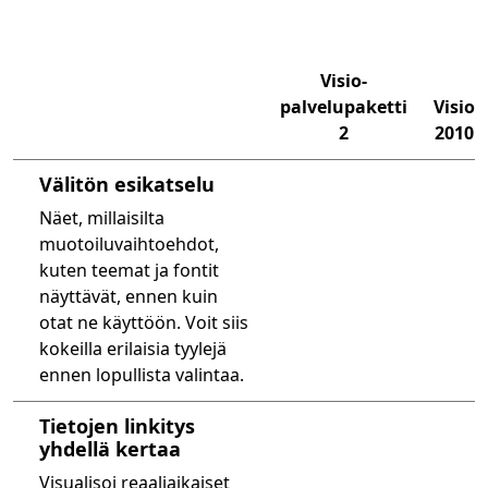
Visio-
palvelupaketti
Visio
2
2010
microsoft-visio-2010
Välitön esikatselu
Näet, millaisilta
muotoiluvaihtoehdot,
kuten teemat ja fontit
näyttävät, ennen kuin
otat ne käyttöön. Voit siis
kokeilla erilaisia tyylejä
ennen lopullista valintaa.
Tietojen linkitys
yhdellä kertaa
Visualisoi reaaliaikaiset