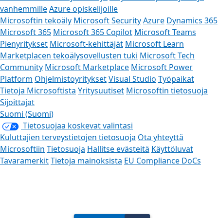
vanhemmille
Azure opiskelijoille
Microsoftin tekoäly
Microsoft Security
Azure
Dynamics 365
Microsoft 365
Microsoft 365 Copilot
Microsoft Teams
Pienyritykset
Microsoft-kehittäjät
Microsoft Learn
Marketplacen tekoälysovellusten tuki
Microsoft Tech
Community
Microsoft Marketplace
Microsoft Power
Platform
Ohjelmistoyritykset
Visual Studio
Työpaikat
Tietoja Microsoftista
Yritysuutiset
Microsoftin tietosuoja
Sijoittajat
Suomi (Suomi)
Tietosuojaa koskevat valintasi
Kuluttajien terveystietojen tietosuoja
Ota yhteyttä
Microsoftiin
Tietosuoja
Hallitse evästeitä
Käyttöluvat
Tavaramerkit
Tietoja mainoksista
EU Compliance DoCs