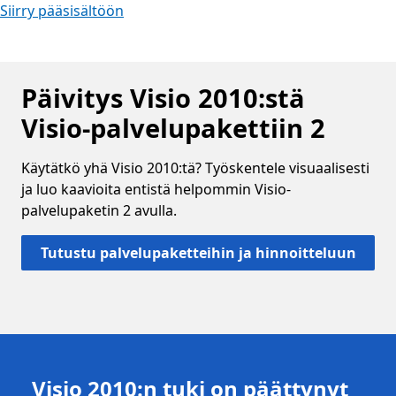
Siirry pääsisältöön
Päivitys Visio 2010:stä
Visio-palvelupakettiin 2
Käytätkö yhä Visio 2010:tä? Työskentele visuaalisesti
ja luo kaavioita entistä helpommin Visio-
palvelupaketin 2 avulla.
Tutustu palvelupaketteihin ja hinnoitteluun
Visio 2010:n tuki on päättynyt