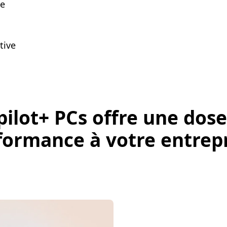
de
tive
pilot+ PCs offre une dose
formance à votre entrepr