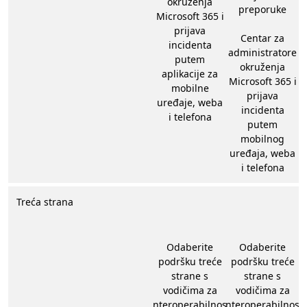
okruženja
preporuke
Microsoft 365 i
prijava
Centar za
incidenta
administratore
putem
okruženja
aplikacije za
Microsoft 365 i
mobilne
prijava
uređaje, weba
incidenta
i telefona
putem
mobilnog
uređaja, weba
i telefona
Treća strana
Odaberite
Odaberite
podršku treće
podršku treće
strane s
strane s
vodičima za
vodičima za
interoperabilnost
interoperabilnost