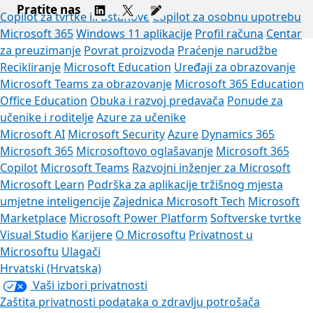
Pratite nas
Copilot za tvrtke ili ustanove
Copilot za osobnu upotrebu
Microsoft 365
Windows 11 aplikacije
Profil računa
Centar
za preuzimanje
Povrat proizvoda
Praćenje narudžbe
Recikliranje
Microsoft Education
Uređaji za obrazovanje
Microsoft Teams za obrazovanje
Microsoft 365 Education
Office Education
Obuka i razvoj predavača
Ponude za
učenike i roditelje
Azure za učenike
Microsoft AI
Microsoft Security
Azure
Dynamics 365
Microsoft 365
Microsoftovo oglašavanje
Microsoft 365
Copilot
Microsoft Teams
Razvojni inženjer za Microsoft
Microsoft Learn
Podrška za aplikacije tržišnog mjesta
umjetne inteligencije
Zajednica Microsoft Tech
Microsoft
Marketplace
Microsoft Power Platform
Softverske tvrtke
Visual Studio
Karijere
O Microsoftu
Privatnost u
Microsoftu
Ulagači
Hrvatski (Hrvatska)
Vaši izbori privatnosti
Zaštita privatnosti podataka o zdravlju potrošača