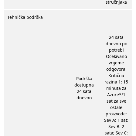
stručnjaka
Tehnička podrška
24 sata
dnevno po
potrebi
Očekivano
vrijeme
odgovora:​
Kritična
Podrška
razina 1: 15
dostupna
minuta za
24 sata
Azure*/1
dnevno
sat za sve
ostale
proizvode​;
Sev A: 1 sat;
Sev B: 2
sata; Sev C: