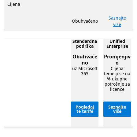
Cijena
Saznajte
Obuhvaćeno
više
Standardna
Unified
podrška
Enterprise
Obuhvaće
Promjenjiv
no
o
uz Microsoft
Cijena
365
temelji se na
% ukupne
potrošnje za
licence
Pogledaj
Saznajte
te tarife
više