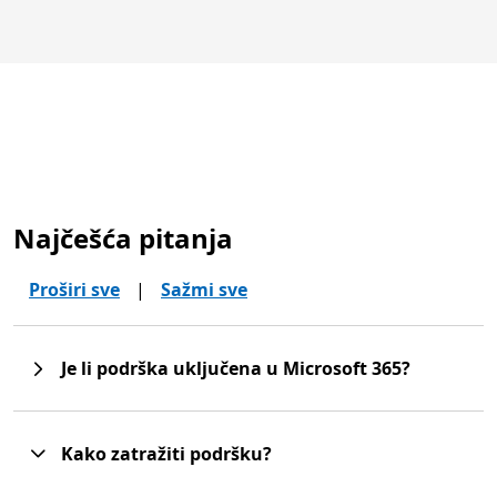
Najčešća pitanja
Proširi sve
|
Sažmi sve
Je li podrška uključena u Microsoft 365?
Kako zatražiti podršku?