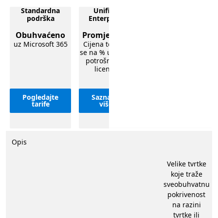
Standardna
Unified
usporedba mogućnosti podrške za Microsoft 365 za mal
podrška
Enterprise
Obuhvaćeno
Promjenjivo
uz Microsoft 365
Cijena temelji
se na % ukupne
potrošnje za
licence
Pogledajte
Saznajte
tarife
više
Standardna podrška
Unified Enterpris
Opis
Velike tvrtke
koje traže
sveobuhvatnu
pokrivenost
na razini
tvrtke ili