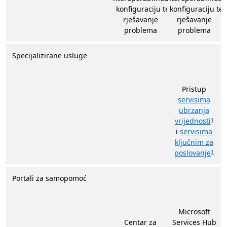
i konfiguraciju te
i konfiguraciju te
rješavanje
rješavanje
problema
problema
Specijalizirane usluge
Pristup
servisima
ubrzanja
vrijednosti
1
i
servisima
ključnim za
poslovanje
1
Portali za samopomoć
Microsoft
Centar za
Services Hub