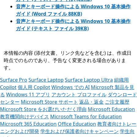
音声とキーボード操作による Windows 10 基本操作
ガイド (Word ファイル 88KB)
音声とキーボード操作による Windows 10 基本操作
ガイド (テキスト ファイル 39KB)
本情報の内容 (添付文書、リンク先などを含む) は、作成日
時点でのものであり、予告なく変更される場合がありま
す。
Surface Pro
Surface Laptop
Surface Laptop Ultra
組織用
Copilot
個人用 Copilot
Windows での AI
Microsoft 製品を見
る
Windows 11 アプリ
アカウント プロファイル
ダウンロード
センター
Microsoft Store サポート
返品・返金
ご注文履歴
Microsoft Store をお選びいただく理由
Microsoft Education
教育機関向けデバイス
Microsoft Teams for Education
Microsoft 365 Education
Office Education
教育者向けトレー
ニングおよび開発
学生および保護者向けキャンペーン
学生向