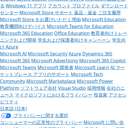
る
Windows 11 アプリ
アカウント プロファイル
ダウンロード
センター
Microsoft Store サポート
返品・返金
ご注文履歴
Microsoft Store をお選びいただく理由
Microsoft Education
教育機関向けデバイス
Microsoft Teams for Education
Microsoft 365 Education
Office Education
教育者向けトレー
ニングおよび開発
学生および保護者向けキャンペーン
学生向
け Azure
Microsoft AI
Microsoft Security
Azure
Dynamics 365
Microsoft 365
Microsoft Advertising
Microsoft 365 Copilot
Microsoft Teams
Microsoft 開発者
Microsoft Learn
AI マー
ケットプレース アプリのサポート
Microsoft Tech
Community
Microsoft Marketplace
Microsoft Power
Platform
ソフトウェア会社
Visual Studio
採用情報
会社のニ
ュース
マイクロソフトにおけるプライバシー
投資家
アクセシ
ビリティ
日本語 (日本)
プライバシーに関する選択
コンシューマーの正常性のプライバシー
Microsoft に問い合