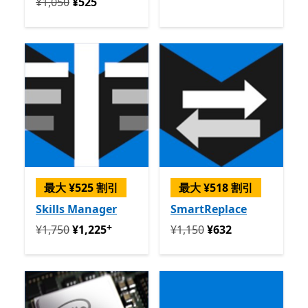
定価 ¥1,050 今すぐ ¥525
¥1,050
¥525
最大 ¥525 割引
最大 ¥518 割引
Skills Manager
SmartReplace
+
定価 ¥1,750 今すぐ ¥1,225
アプリ内購入が提供されて
定価 ¥1,150 今すぐ ¥632
¥1,750
¥1,225
¥1,150
¥632