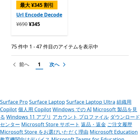
最大 ¥345 割引
Url Encode Decode
定価 ¥690 今すぐ ¥345
¥690
¥345
75 件中 1 - 47 件目のアイテムを表示中
75 件中 1 - 47 件目のアイテムを表示中
前へ
1
次へ
Surface Pro
Surface Laptop
Surface Laptop Ultra
組織用
Copilot
個人用 Copilot
Windows での AI
Microsoft 製品を見
る
Windows 11 アプリ
アカウント プロファイル
ダウンロード
センター
Microsoft Store サポート
返品・返金
ご注文履歴
Microsoft Store をお選びいただく理由
Microsoft Education
教育機関向けデバイス
Microsoft Teams for Education