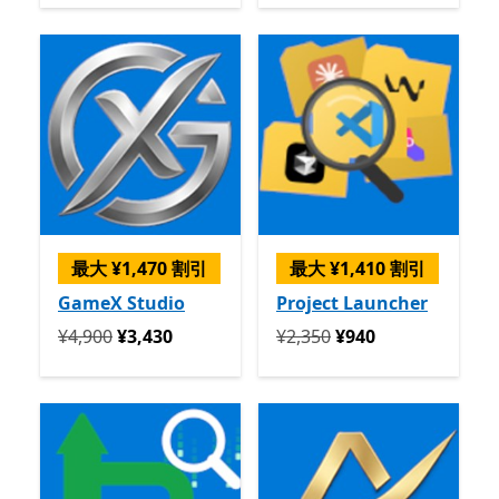
最大 ¥1,470 割引
最大 ¥1,410 割引
GameX Studio
Project Launcher
定価 ¥4,900 今すぐ ¥3,430
定価 ¥2,350 今すぐ ¥940
¥4,900
¥3,430
¥2,350
¥940