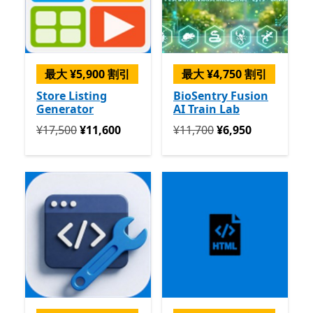
最大 ¥5,900 割引
最大 ¥4,750 割引
Store Listing
BioSentry Fusion
Generator
AI Train Lab
定価 ¥17,500 今すぐ ¥11,600
定価 ¥11,700 今すぐ ¥6,950
¥17,500
¥11,600
¥11,700
¥6,950