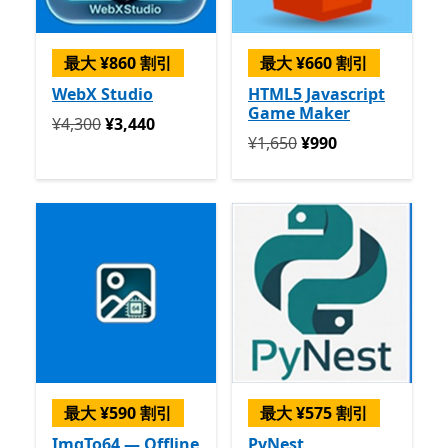
最大 ¥860 割引
最大 ¥660 割引
WebX Studio
HTML5 Javascript
Game Maker
定価 ¥4,300 今すぐ ¥3,440
¥4,300
¥3,440
定価 ¥1,650 今すぐ ¥990
¥1,650
¥990
最大 ¥590 割引
最大 ¥575 割引
ImgTo64 — Offline
PyNest