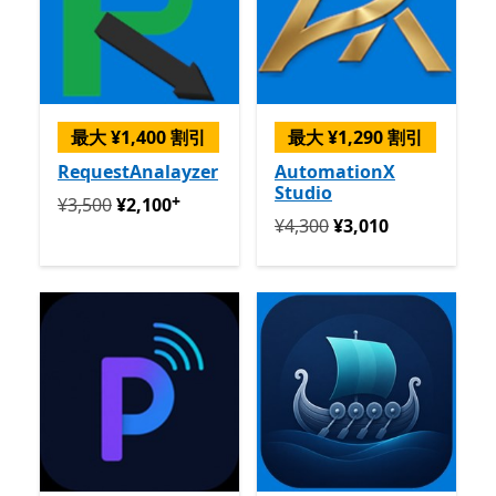
最大 ¥1,400 割引
最大 ¥1,290 割引
RequestAnalayzer
AutomationX
Studio
+
定価 ¥3,500 今すぐ ¥2,100
アプリ内購入が提供されて
¥3,500
¥2,100
定価 ¥4,300 今すぐ ¥3,010
¥4,300
¥3,010