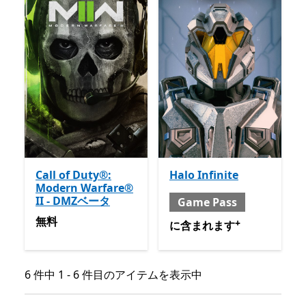
Call of Duty®:
Halo Infinite
Modern Warfare®
II - DMZベータ
Game Pass
無料
無料
+
含まれる と Game Pass
ア
に含まれます
6 件中 1 - 6 件目のアイテムを表示中
6 件中 1 - 6 件目のアイテムを表示中