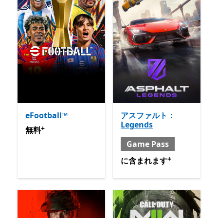
eFootball™
アスファルト：
Legends
+
無料
アプリ内購入が提供されています
無料
Game Pass
+
含まれる と Game Pass
ア
に含まれます