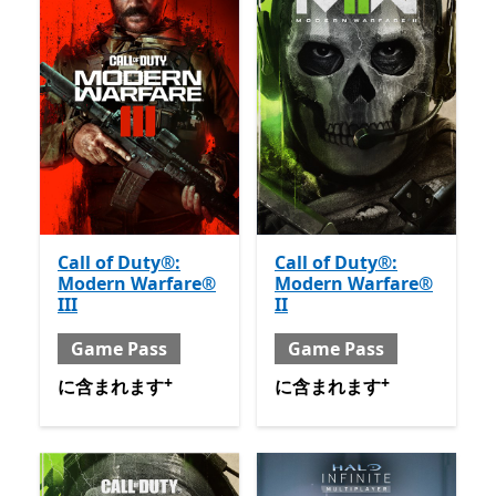
Call of Duty®:
Call of Duty®:
Modern Warfare®
Modern Warfare®
III
II
Game Pass
Game Pass
+
+
含まれる と Game Pass
アプリ内購入が提供されていま
含まれる と Game Pass
ア
に含まれます
に含まれます