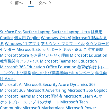
前へ
1
次へ
Surface Pro
Surface Laptop
Surface Laptop Ultra
組織用
Copilot
個人用 Copilot
Windows での AI
Microsoft 製品を見
る
Windows 11 アプリ
アカウント プロファイル
ダウンロード
センター
Microsoft Store サポート
返品・返金
ご注文履歴
Microsoft Store をお選びいただく理由
Microsoft Education
教育機関向けデバイス
Microsoft Teams for Education
Microsoft 365 Education
Office Education
教育者向けトレー
ニングおよび開発
学生および保護者向けキャンペーン
学生向
け Azure
Microsoft AI
Microsoft Security
Azure
Dynamics 365
Microsoft 365
Microsoft Advertising
Microsoft 365 Copilot
Microsoft Teams
Microsoft 開発者
Microsoft Learn
AI マー
ケットプレース アプリのサポート
Microsoft Tech
Community
Microsoft Marketplace
Microsoft Power