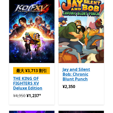
Jay and Silent
最大 ¥3,713 割引
Bob: Chronic
THE KING OF
Blunt Punch
FIGHTERS XV
¥2,350
¥2,350
Deluxe Edition
+
定価 ¥4,950 今すぐ ¥1,237
アプリ内購入が提供されて
¥4,950
¥1,237