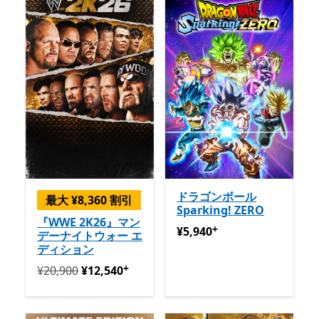
ドラゴンボール
最大 ¥8,360 割引
Sparking! ZERO
『WWE 2K26』マン
+
¥5,940
アプリ内購入が提供
¥5,940
デーナイトウォー エ
ディション
+
定価 ¥20,900 今すぐ ¥12,540
アプリ内購入が提供され
¥20,900
¥12,540