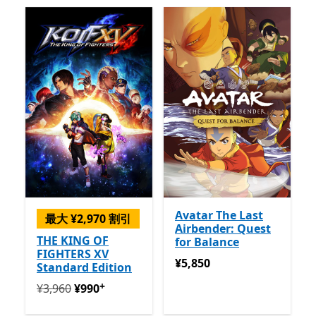
Avatar The Last
最大 ¥2,970 割引
Airbender: Quest
THE KING OF
for Balance
FIGHTERS XV
¥5,850
¥5,850
Standard Edition
+
定価 ¥3,960 今すぐ ¥990
アプリ内購入が提供されてい
¥3,960
¥990