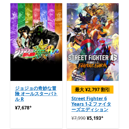
ジョジョの奇妙な冒
最大 ¥2,797 割引
険 オールスターバト
Street Fighter 6
ル R
Years 1-2 ファイタ
+
¥7,678
アプリ内購入が提供されています
¥7,678
ーズエディション
+
定価 ¥7,990 今すぐ ¥5,193
¥7,990
¥5,193