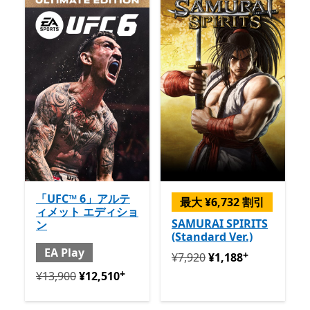
「UFC™ 6」アルテ
最大 ¥6,732 割引
ィメット エディショ
SAMURAI SPIRITS
ン
(Standard Ver.)
EA Play
+
定価 ¥7,920 今すぐ ¥1,188
¥7,920
¥1,188
+
定価 ¥13,900 今すぐ ¥12,510 と EA Play
アプリ内購入
¥13,900
¥12,510