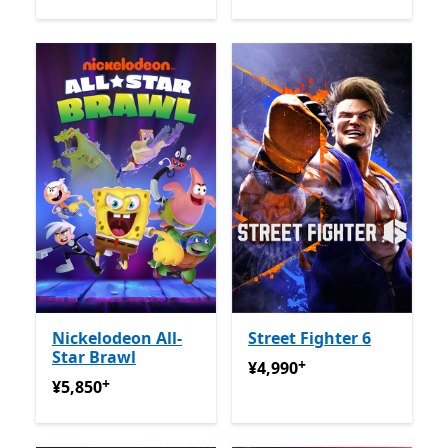
Nickelodeon All-
Street Fighter 6
Star Brawl
+
¥4,990
アプリ内購入が提供
¥4,990
+
¥5,850
アプリ内購入が提供されています
¥5,850