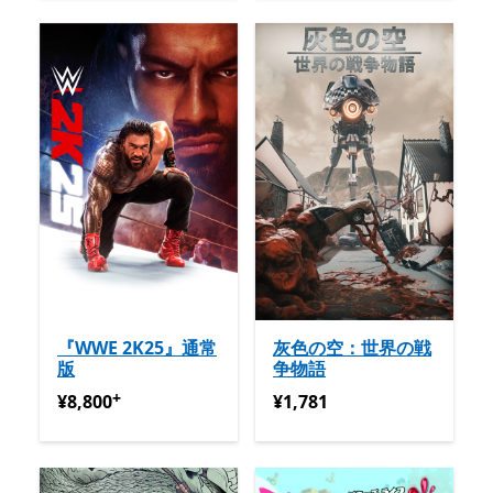
『WWE 2K25』通常
灰色の空：世界の戦
版
争物語
+
¥8,800
アプリ内購入が提供されています
¥1,781
¥8,800
¥1,781