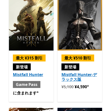
最大 ¥315 割引
最大 ¥510 割引
新登場
新登場
Mistfall Hunter
Mistfall Hunter-デ
ラックス版
Game Pass
+
定価 ¥5,100 今すぐ ¥4,590
¥5,100
¥4,590
+
含まれる と Game Pass
アプリ内購入が提供されていま
に含まれます