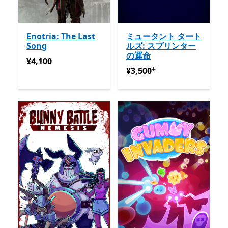
Enotria: The Last
ミュータント タート
Song
ルズ: スプリンター
の運命
¥4,100
¥4,100
+
¥3,500
アプリ内購入が提供
¥3,500