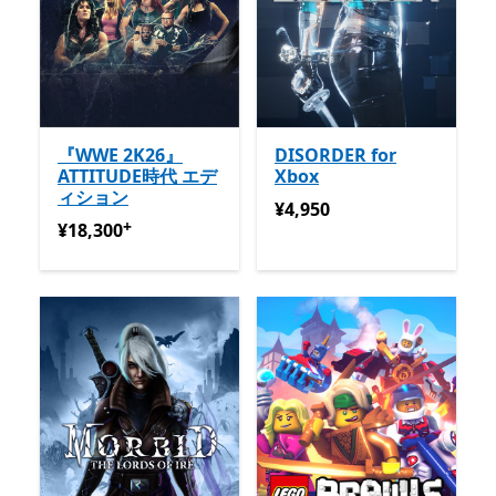
『WWE 2K26』
DISORDER for
ATTITUDE時代 エデ
Xbox
ィション
¥4,950
¥4,950
+
¥18,300
アプリ内購入が提供されています
¥18,300