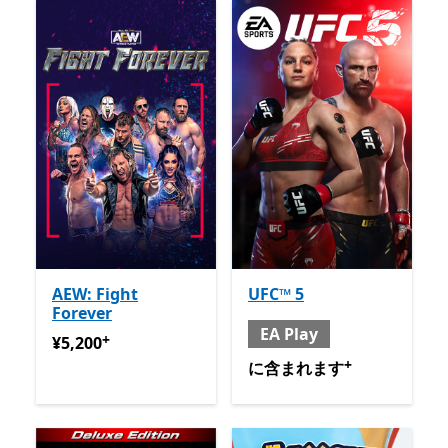
AEW: Fight
UFC™ 5
Forever
EA Play
+
¥5,200
アプリ内購入が提供されています
¥5,200
+
含まれる と EA Play
アプリ
に含まれます