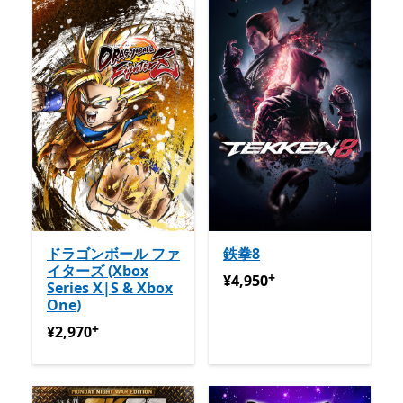
ドラゴンボール ファ
鉄拳8
イターズ (Xbox
+
¥4,950
アプリ内購入が提供
¥4,950
Series X|S & Xbox
One)
+
¥2,970
アプリ内購入が提供されています
¥2,970