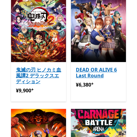
鬼滅の刃 ヒノカミ血
DEAD OR ALIVE 6
風譚2 デラックスエ
Last Round
ディション
+
¥6,380
アプリ内購入が提供
¥6,380
+
¥9,900
アプリ内購入が提供されています
¥9,900