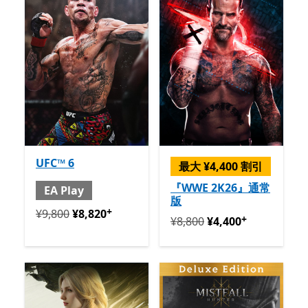
UFC™ 6
最大 ¥4,400 割引
『WWE 2K26』通常
EA Play
版
+
定価 ¥9,800 今すぐ ¥8,820 と EA Play
アプリ内購入が提
¥9,800
¥8,820
+
定価 ¥8,800 今すぐ ¥4,400
¥8,800
¥4,400