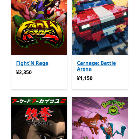
Fight'N Rage
Carnage: Battle
Arena
¥2,350
¥2,350
¥1,150
¥1,150