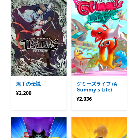
添丁の伝説
グミーズライフ (A
Gummy's Life)
¥2,200
¥2,200
¥2,036
¥2,036