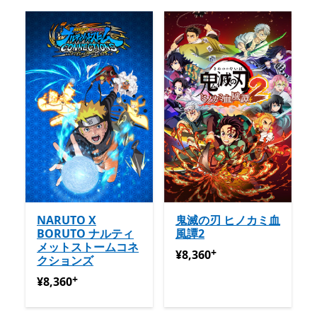
NARUTO X
鬼滅の刃 ヒノカミ血
BORUTO ナルティ
風譚2
メットストームコネ
+
¥8,360
アプリ内購入が提供
¥8,360
クションズ
+
¥8,360
アプリ内購入が提供されています
¥8,360