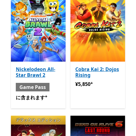
Nickelodeon All-
Cobra Kai 2: Dojos
Star Brawl 2
Rising
+
¥5,850
アプリ内購入が提供
¥5,850
Game Pass
+
含まれる と Game Pass
アプリ内購入が提供されていま
に含まれます