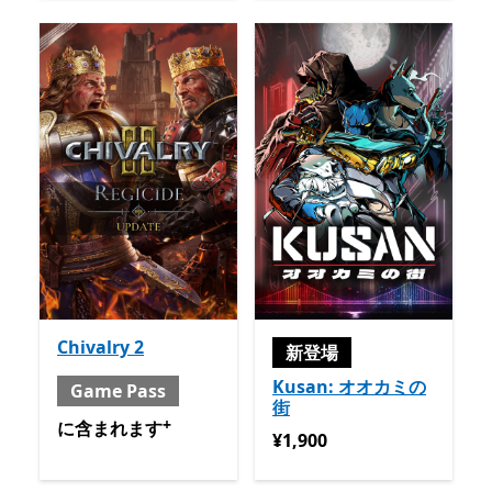
Chivalry 2
新登場
Kusan: オオカミの
Game Pass
街
+
含まれる と Game Pass
アプリ内購入が提供されていま
に含まれます
¥1,900
¥1,900