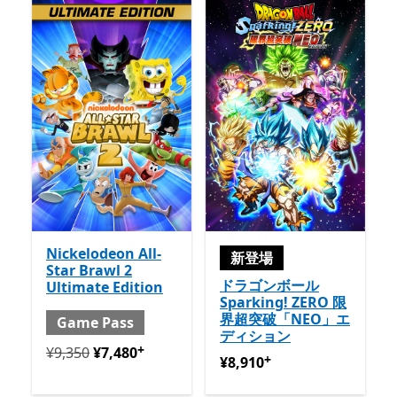
Nickelodeon All-
新登場
Star Brawl 2
ドラゴンボール
Ultimate Edition
Sparking! ZERO 限
界超突破「NEO」エ
Game Pass
ディション
+
定価 ¥9,350 今すぐ ¥7,480 と Game Pass
アプリ内購入
¥9,350
¥7,480
+
¥8,910
アプリ内購入が提供
¥8,910