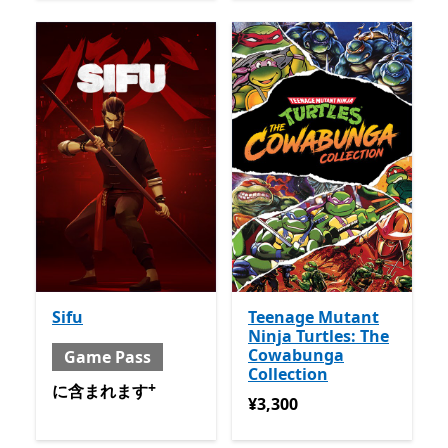
Sifu
Teenage Mutant
Ninja Turtles: The
Cowabunga
Game Pass
Collection
+
含まれる と Game Pass
アプリ内購入が提供されていま
に含まれます
¥3,300
¥3,300