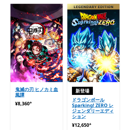
鬼滅の刃 ヒノカミ血
新登場
風譚
ドラゴンボール
+
¥8,360
アプリ内購入が提供されています
¥8,360
Sparking! ZERO レ
ジェンダリーエディ
ション
+
¥12,650
アプリ内購入が提
¥12,650