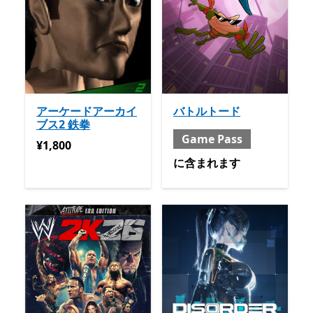
アーケードアーカイ
バトルトード
ブス2 鉄拳
Game Pass
¥1,800
¥1,800
含まれる と Game Pass
に含まれます