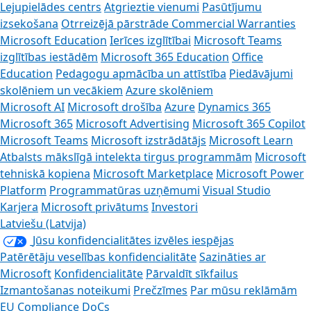
Lejupielādes centrs
Atgrieztie vienumi
Pasūtījumu
izsekošana
Otrreizējā pārstrāde
Commercial Warranties
Microsoft Education
Ierīces izglītībai
Microsoft Teams
izglītības iestādēm
Microsoft 365 Education
Office
Education
Pedagogu apmācība un attīstība
Piedāvājumi
skolēniem un vecākiem
Azure skolēniem
Microsoft AI
Microsoft drošība
Azure
Dynamics 365
Microsoft 365
Microsoft Advertising
Microsoft 365 Copilot
Microsoft Teams
Microsoft izstrādātājs
Microsoft Learn
Atbalsts mākslīgā intelekta tirgus programmām
Microsoft
tehniskā kopiena
Microsoft Marketplace
Microsoft Power
Platform
Programmatūras uzņēmumi
Visual Studio
Karjera
Microsoft privātums
Investori
Latviešu (Latvija)
Jūsu konfidencialitātes izvēles iespējas
Patērētāju veselības konfidencialitāte
Sazināties ar
Microsoft
Konfidencialitāte
Pārvaldīt sīkfailus
Izmantošanas noteikumi
Prečzīmes
Par mūsu reklāmām
EU Compliance DoCs