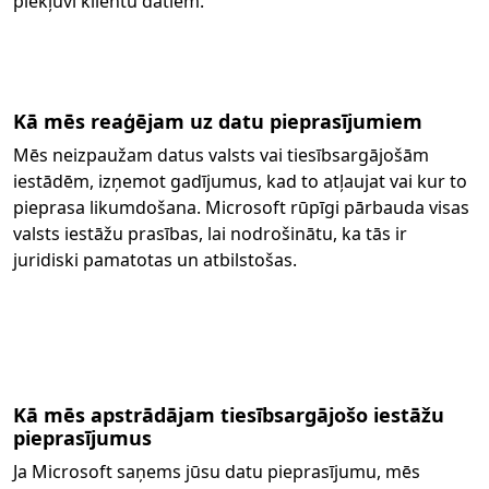
piekļuvi klientu datiem.
Kā mēs reaģējam uz datu pieprasījumiem
Mēs neizpaužam datus valsts vai tiesībsargājošām
iestādēm, izņemot gadījumus, kad to atļaujat vai kur to
pieprasa likumdošana. Microsoft rūpīgi pārbauda visas
valsts iestāžu prasības, lai nodrošinātu, ka tās ir
juridiski pamatotas un atbilstošas.
Kā mēs apstrādājam tiesībsargājošo iestāžu
pieprasījumus
Ja Microsoft saņems jūsu datu pieprasījumu, mēs