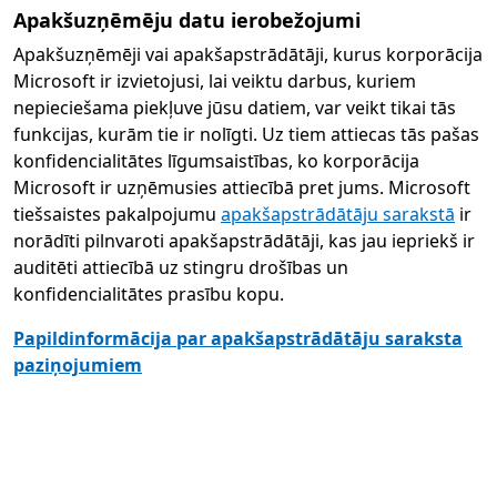
Apakšuzņēmēju datu ierobežojumi
Apakšuzņēmēji vai apakšapstrādātāji, kurus korporācija
Microsoft ir izvietojusi, lai veiktu darbus, kuriem
nepieciešama piekļuve jūsu datiem, var veikt tikai tās
funkcijas, kurām tie ir nolīgti. Uz tiem attiecas tās pašas
konfidencialitātes līgumsaistības, ko korporācija
Microsoft ir uzņēmusies attiecībā pret jums. Microsoft
tiešsaistes pakalpojumu
apakšapstrādātāju sarakstā
ir
norādīti pilnvaroti apakšapstrādātāji, kas jau iepriekš ir
auditēti attiecībā uz stingru drošības un
konfidencialitātes prasību kopu.
Papildinformācija par apakšapstrādātāju saraksta
paziņojumiem