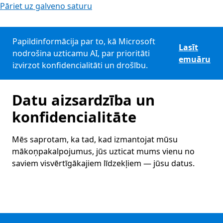
Pāriet uz galveno saturu
Papildinformācija par to, kā Microsoft
Lasīt
nodrošina uzticamu AI, par prioritāti
emuāru
izvirzot konfidencialitāti un drošību.
Datu aizsardzība un
konfidencialitāte
Mēs saprotam, ka tad, kad izmantojat mūsu
mākoņpakalpojumus, jūs uzticat mums vienu no
saviem visvērtīgākajiem līdzekļiem — jūsu datus.