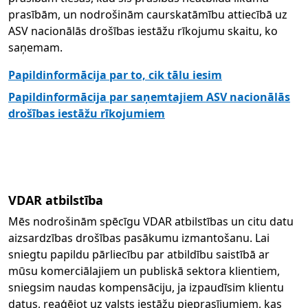
prasībām, un nodrošinām caurskatāmību attiecībā uz
ASV nacionālās drošības iestāžu rīkojumu skaitu, ko
saņemam.
Papildinformācija par to, cik tālu iesim
Papildinformācija par saņemtajiem ASV nacionālās
drošības iestāžu rīkojumiem
VDAR atbilstība
Mēs nodrošinām spēcīgu VDAR atbilstības un citu datu
aizsardzības drošības pasākumu izmantošanu. Lai
sniegtu papildu pārliecību par atbildību saistībā ar
mūsu komerciālajiem un publiskā sektora klientiem,
sniegsim naudas kompensāciju, ja izpaudīsim klientu
datus, reaģējot uz valsts iestāžu pieprasījumiem, kas