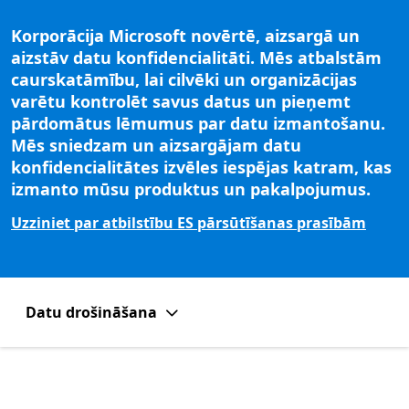
Korporācija Microsoft novērtē, aizsargā un
aizstāv datu konfidencialitāti. Mēs atbalstām
caurskatāmību, lai cilvēki un organizācijas
varētu kontrolēt savus datus un pieņemt
pārdomātus lēmumus par datu izmantošanu.
Mēs sniedzam un aizsargājam datu
konfidencialitātes izvēles iespējas katram, kas
izmanto mūsu produktus un pakalpojumus.
Uzziniet par atbilstību ES pārsūtīšanas prasībām
Datu drošināšana