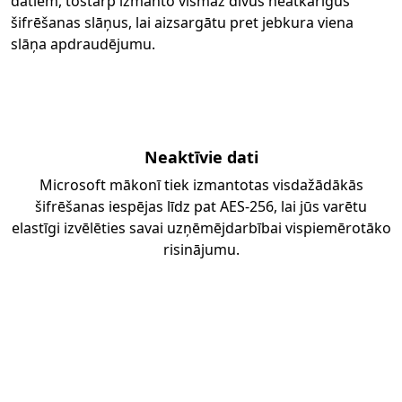
datiem, tostarp izmanto vismaz divus neatkarīgus
šifrēšanas slāņus, lai aizsargātu pret jebkura viena
slāņa apdraudējumu.
Neaktīvie dati
Microsoft mākonī tiek izmantotas visdažādākās
šifrēšanas iespējas līdz pat AES-256, lai jūs varētu
elastīgi izvēlēties savai uzņēmējdarbībai vispiemērotāko
risinājumu.