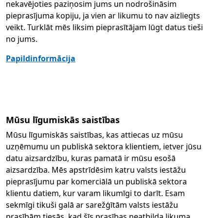
nekavējoties paziņosim jums un nodrošināsim
pieprasījuma kopiju, ja vien ar likumu to nav aizliegts
veikt. Turklāt mēs liksim pieprasītājam lūgt datus tieši
no jums.
Papildinformācija
Mūsu līgumiskās saistības
Mūsu līgumiskās saistības, kas attiecas uz mūsu
uzņēmumu un publiskā sektora klientiem, ietver jūsu
datu aizsardzību, kuras pamatā ir mūsu esošā
aizsardzība. Mēs apstrīdēsim katru valsts iestāžu
pieprasījumu par komerciālā un publiskā sektora
klientu datiem, kur varam likumīgi to darīt. Esam
sekmīgi tikuši galā ar sarežģītām valsts iestāžu
prasībām tiesās, kad šīs prasības neatbilda likuma