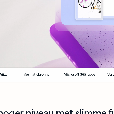
Prijzen
Informatiebronnen
Microsoft 365-apps
Ver
n hoger niveau met slimme f