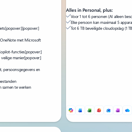
Alles in Personal, plus:
Voor 1 tot 6 personen (AI alleen be
Elke persoon kan maximaal 5 apparat
ets
[popover:]
[popover:]
Tot 6 TB beveiligde cloudopslag (1 T
n OneNote met Microsoft
opilot-functies
[popover:]
veilige manier
[popover:]
eit, persoonsgegevens en
bestanden
en samen te werken