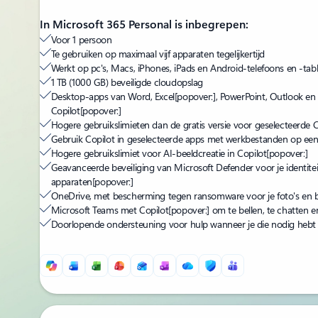
In Microsoft 365 Personal is inbegrepen:
Voor 1 persoon
Te gebruiken op maximaal vijf apparaten tegelijkertijd
Werkt op pc's, Macs, iPhones, iPads en Android-telefoons en -tabl
1 TB (1000 GB) beveiligde cloudopslag
Desktop-apps van Word, Excel
[popover:]
, PowerPoint, Outlook e
Copilot
[popover:]
Hogere gebruikslimieten dan de gratis versie voor geselecteerde C
Gebruik Copilot in geselecteerde apps met werkbestanden op een 
Hogere gebruikslimiet voor AI-beeldcreatie in Copilot
[popover:]
Geavanceerde beveiliging van Microsoft Defender voor je identit
apparaten
[popover:]
OneDrive, met bescherming tegen ransomware voor je foto's en 
Microsoft Teams met Copilot
[popover:]
om te bellen, te chatten 
Doorlopende ondersteuning voor hulp wanneer je die nodig hebt