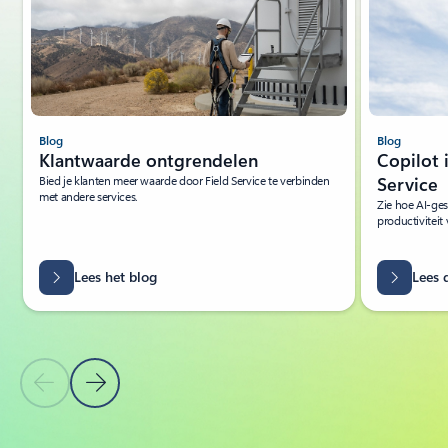
Blog
Blog
Klantwaarde ontgrendelen
Copilot 
Bied je klanten meer waarde door Field Service te verbinden
Service
met andere services.
Zie hoe AI-ge
productiviteit 
Lees het blog
Lees 
Vorige dia
Volgende dia
Terug naar tabbladen