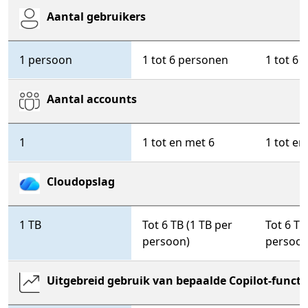
Aantal gebruikers
Microsoft 365 Personal
Microsoft 365 Family
Micr
1 persoon
1 tot 6 personen
1 tot 6
Aantal accounts
1
1 tot en met 6
1 tot en
Cloudopslag
1 TB
Tot 6 TB (1 TB per
Tot 6 TB
persoon)
persoon
Uitgebreid gebruik van bepaalde Copilot-functi