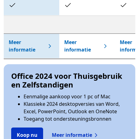
Included
Included
In
Meer
Meer
Meer
informatie
informatie
informa
Office 2024 voor Thuisgebruik
en Zelfstandigen
Eenmalige aankoop voor 1 pc of Mac
Klassieke 2024 desktopversies van Word,
Excel, PowerPoint, Outlook en OneNote
Toegang tot ondersteuningsbronnen
Koop nu
Meer informatie