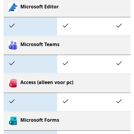
Microsoft Editor
Included
Included
In
Microsoft Teams
Included
Included
In
Access (alleen voor pc)
Included
Included
In
Microsoft Forms