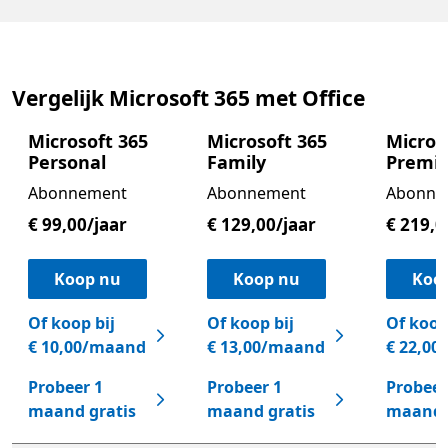
Vergelijk Microsoft 365 met Office
Microsoft 365
Microsoft 365
Micros
Personal
Family
Premi
Abonnement
Abonnement
Abonne
€ 99,00/jaar
€ 129,00/jaar
€ 219,0
Koop nu
Koop nu
Koo
Of koop bij
Of koop bij
Of koop
€ 10,00/maand
€ 13,00/maand
€ 22,0
Probeer 1
Probeer 1
Probeer
maand gratis
maand gratis
maand 