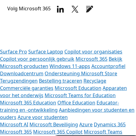
Volg Microsoft 365
Surface Pro
Surface Laptop
Copilot voor organisaties
Copilot voor persoonlijk gebruik
Microsoft 365
Bekijk
Microsoft-producten
Windows 11-apps
Accountprofiel
Downloadcentrum
Ondersteuning Microsoft Store
Terugzendingen
Bestelling traceren
Recyclage
Commerciële garanties
Microsoft Education
Apparaten
voor het onderwijs
Microsoft Teams for Education
Microsoft 365 Education
Office Education
Educator-
training en -ontwikkeling
Aanbiedingen voor studenten en
ouders
Azure voor studenten
Microsoft AI
Microsoft Beveiliging
Azure
Dynamics 365
Microsoft 365
Microsoft 365 Copilot
Microsoft Teams