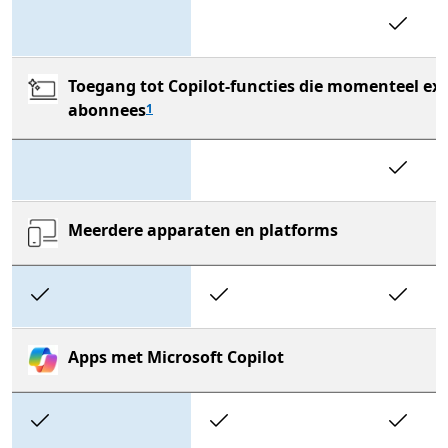
In
Toegang tot Copilot-functies die momenteel exc
abonnees
1
In
Meerdere apparaten en platforms
Included
Included
In
Apps met Microsoft Copilot
Included
Included
In