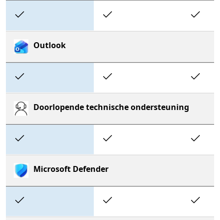
Included
Included
In
Outlook
Included
Included
In
Doorlopende technische ondersteuning
Included
Included
In
Microsoft Defender
Included
Included
In