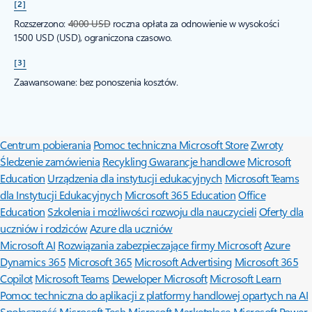
[2]
Rozszerzono:
4000 USD
roczna opłata za odnowienie w wysokości
1500 USD (USD), ograniczona czasowo.
[3]
Zaawansowane: bez ponoszenia kosztów.
Surface Pro
Surface Laptop
Copilot dla organizacji
Copilot do użytku
osobistego
Microsoft 365
Poznaj produkty Microsoft
Profil konta
Centrum pobierania
Pomoc techniczna Microsoft Store
Zwroty
Śledzenie zamówienia
Recykling
Gwarancje handlowe
Microsoft
Education
Urządzenia dla instytucji edukacyjnych
Microsoft Teams
dla Instytucji Edukacyjnych
Microsoft 365 Education
Office
Education
Szkolenia i możliwości rozwoju dla nauczycieli
Oferty dla
uczniów i rodziców
Azure dla uczniów
Microsoft AI
Rozwiązania zabezpieczające firmy Microsoft
Azure
Dynamics 365
Microsoft 365
Microsoft Advertising
Microsoft 365
Copilot
Microsoft Teams
Deweloper Microsoft
Microsoft Learn
Pomoc techniczna do aplikacji z platformy handlowej opartych na AI
Społeczność Microsoft Tech
Microsoft Marketplace
Microsoft Power