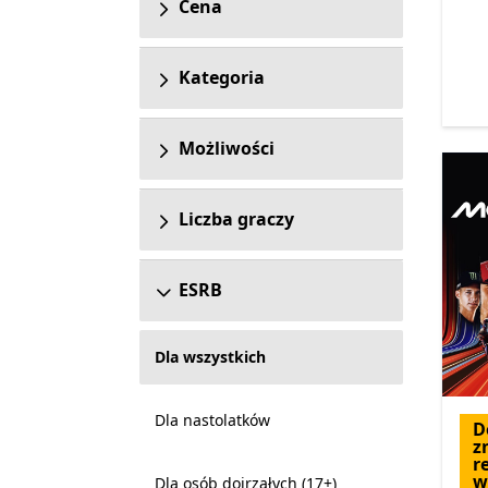
Cena
Kategoria
Możliwości
Liczba graczy
ESRB
Dla wszystkich
Dla nastolatków
D
z
r
w
Dla osób dojrzałych (17+)