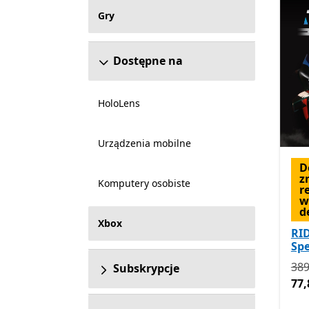
Gry
Dostępne na
HoloLens
Urządzenia mobilne
D
z
Komputery osobiste
r
w
d
Xbox
RID
Spe
Pie
389
Subskrypcje
77,