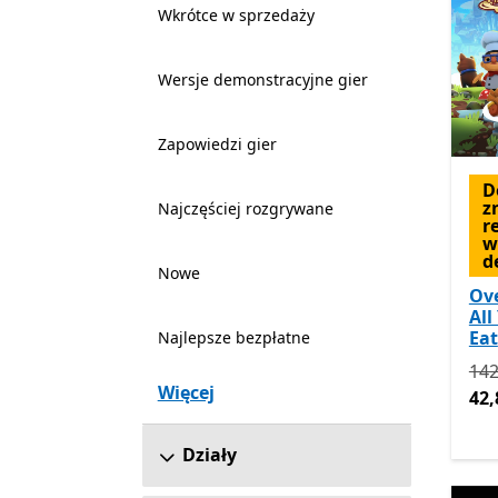
Wkrótce w sprzedaży
Wersje demonstracyjne gier
Zapowiedzi gier
D
z
Najczęściej rozgrywane
r
w
d
Nowe
Ov
All
Eat
Najlepsze bezpłatne
Pie
142
Więcej
42,
Działy