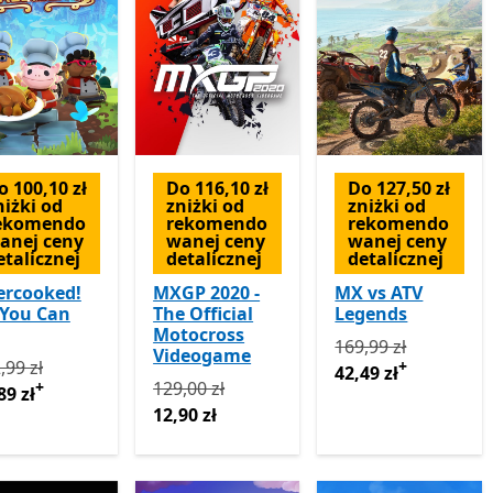
o 100,10 zł
Do 116,10 zł
Do 127,50 zł
niżki od
zniżki od
zniżki od
ekomendo
rekomendo
rekomendo
anej ceny
wanej ceny
wanej ceny
etalicznej
detalicznej
detalicznej
ercooked!
MXGP 2020 -
MX vs ATV
 You Can
The Official
Legends
Motocross
Pierwotnie 169,99 z
169,99 zł
Videogame
rwotnie 142,99 zł teraz 42,89 zł
Oferty zakupu w aplikacji
,99 zł
+
42,49 zł
Pierwotnie 129,00 zł teraz 12,90 zł
+
129,00 zł
89 zł
12,90 zł