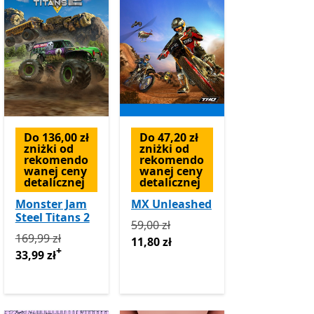
Do 136,00 zł
Do 47,20 zł
zniżki od
zniżki od
rekomendo
rekomendo
wanej ceny
wanej ceny
detalicznej
detalicznej
Monster Jam
MX Unleashed
Steel Titans 2
Pierwotnie 59,00 zł teraz 11,80 zł
59,00 zł
Pierwotnie 169,99 zł teraz 33,99 zł
Oferty zakupu w aplika
169,99 zł
11,80 zł
ł teraz 46,24 zł
Oferty zakupu w aplikacji
+
33,99 zł