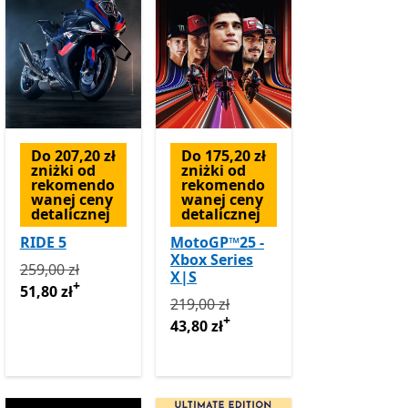
Do 207,20 zł
Do 175,20 zł
zniżki od
zniżki od
rekomendo
rekomendo
wanej ceny
wanej ceny
detalicznej
detalicznej
RIDE 5
MotoGP™25 -
Xbox Series
Pierwotnie 259,00 zł teraz 51,80 zł
Oferty zakupu w aplika
259,00 zł
X|S
ł teraz 42,49 zł
Oferty zakupu w aplikacji
+
51,80 zł
Pierwotnie 219,00 zł teraz 43,80 zł
O
219,00 zł
+
43,80 zł