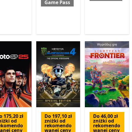
Game Pass
o 175,20 zł
Do 197,10 zł
Do 46,00 zł
niżki od
zniżki od
zniżki od
ekomendo
rekomendo
rekomendo
anej ceny
wanej ceny
wanej ceny