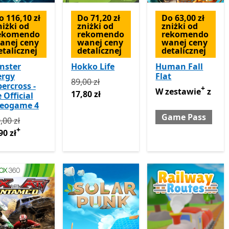
o 116,10 zł
Do 71,20 zł
Do 63,00 zł
niżki od
zniżki od
zniżki od
ekomendo
rekomendo
rekomendo
anej ceny
wanej ceny
wanej ceny
etalicznej
detalicznej
detalicznej
nster
Hokko Life
Human Fall
ergy
Flat
Pierwotnie 89,00 zł teraz 17,80 zł
89,00 zł
ercross -
+
W zestawie z Game
W zestawie
z
17,80 zł
 Official
deogame 4
Game Pass
rwotnie 129,00 zł teraz 12,90 zł
Oferty zakupu w aplikacji
,00 zł
+
90 zł