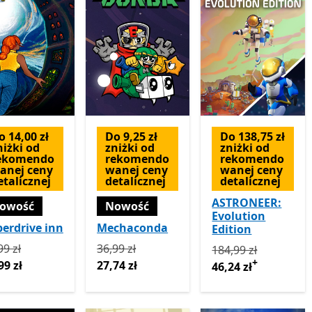
o 14,00 zł
Do 9,25 zł
Do 138,75 zł
niżki od
zniżki od
zniżki od
ekomendo
rekomendo
rekomendo
anej ceny
wanej ceny
wanej ceny
etalicznej
detalicznej
detalicznej
ASTRONEER:
owość
Nowość
Evolution
erdrive inn
Mechaconda
Edition
rwotnie 69,99 zł teraz 55,99 zł
Pierwotnie 36,99 zł teraz 27,74 zł
99 zł
36,99 zł
Pierwotnie 184,99 z
184,99 zł
+
99 zł
27,74 zł
46,24 zł