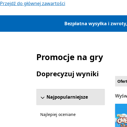
Przejdź do głównej zawartości
Bezpłatna wysyłka i zwroty
Promocje na gry
Lista Microsoft.com
Doprecyzuj wyniki
Pomiń sekcję uściślania wyników
Ofer
Wyświ
Wyświ
Najpopularniejsze
Najlepiej oceniane