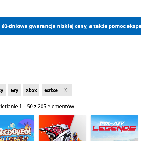
, 60-dniowa gwarancja niskiej ceny, a także pomoc ekspe
ty
Gry
Xbox
esrb:e
etlanie 1 – 50 z 205 elementów
etlanie 1 – 50 z 205 elementów