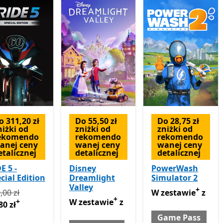
o 311,20 zł
Do 55,50 zł
Do 28,75 zł
niżki od
zniżki od
zniżki od
ekomendo
rekomendo
rekomendo
anej ceny
wanej ceny
wanej ceny
etalicznej
detalicznej
detalicznej
E 5 -
Disney
PowerWash
cial Edition
Dreamlight
Simulator 2
Valley
+
rwotnie 389,00 zł teraz 77,80 zł
Oferty zakupu w aplikacji
W zestawie z Game
,00 zł
W zestawie
z
+
W zestawie z Game Pass
Oferty zakupu w 
+
W zestawie
z
80 zł
Game Pass