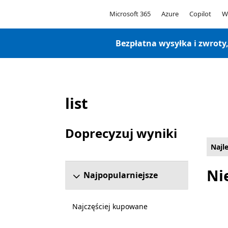
Microsoft
Microsoft 365
Azure
Copilot
W
Bezpłatna wysyłka i zwroty
list
Lista Microsoft.com
Doprecyzuj wyniki
Pomiń sekcję uściślania wyników
Najl
Ni
Najpopularniejsze
Najczęściej kupowane