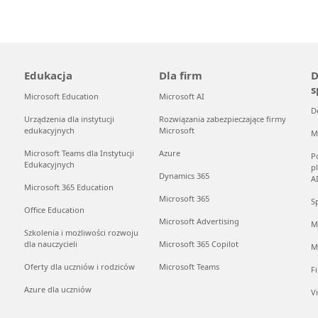
Edukacja
Dla firm
D
s
Microsoft Education
Microsoft AI
D
Urządzenia dla instytucji
Rozwiązania zabezpieczające firmy
edukacyjnych
Microsoft
M
Microsoft Teams dla Instytucji
Azure
P
Edukacyjnych
p
Dynamics 365
A
Microsoft 365 Education
Microsoft 365
S
Office Education
Microsoft Advertising
M
Szkolenia i możliwości rozwoju
dla nauczycieli
Microsoft 365 Copilot
M
Oferty dla uczniów i rodziców
Microsoft Teams
F
Azure dla uczniów
V