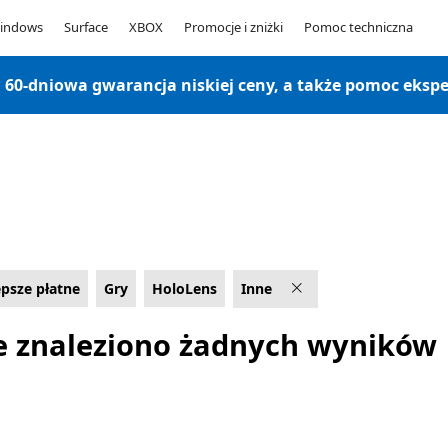
indows
Surface
XBOX
Promocje i zniżki
Pomoc techniczna
, 60-dniowa gwarancja niskiej ceny, a także pomoc ekspe
epsze płatne
Gry
HoloLens
Inne
e znaleziono żadnych wyników