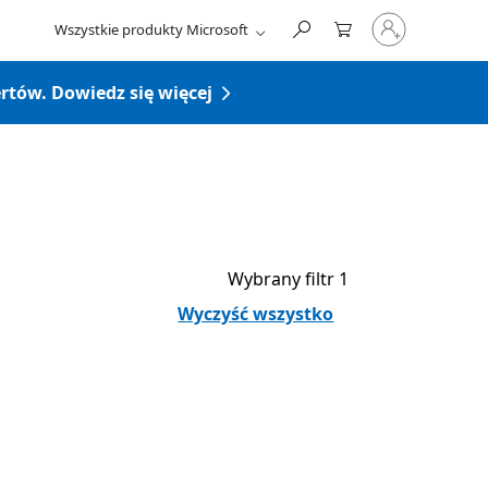
Zaloguj
Wszystkie produkty Microsoft
się
do
swojego
rtów. Dowiedz się więcej
konta
Wybrany filtr 1
Wyczyść wszystko