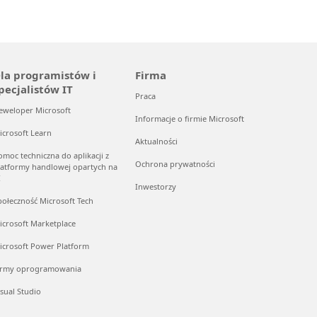
la programistów i
Firma
pecjalistów IT
Praca
eweloper Microsoft
Informacje o firmie Microsoft
icrosoft Learn
Aktualności
omoc techniczna do aplikacji z
Ochrona prywatności
latformy handlowej opartych na
I
Inwestorzy
połeczność Microsoft Tech
icrosoft Marketplace
icrosoft Power Platform
irmy oprogramowania
isual Studio