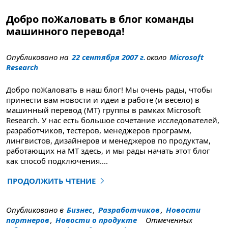
Добро поЖаловать в блог команды
машинного перевода!
Опубликовано на
22 сентября 2007 г.
около
Microsoft
Research
Добро поЖаловать в наш блог! Мы очень рады, чтобы
принести вам новости и идеи в работе (и весело) в
машинный перевод (MT) группы в рамках Microsoft
Research. У нас есть большое сочетание исследователей,
разработчиков, тестеров, менеджеров программ,
лингвистов, дизайнеров и менеджеров по продуктам,
работающих на MT здесь, и мы рады начать этот блог
как способ подключения
....
ПРОДОЛЖИТЬ ЧТЕНИЕ
"Добро поЖаловать в блог команды машинного перев
Опубликовано в
Бизнес
,
Разработчиков
,
Новости
партнеров
,
Новости о продукте
Отмеченных