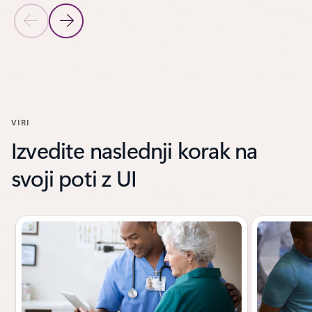
Prejšnji diapozitiv
Naslednji diapozitiv
Nazaj na razdelek ZGODBE STRANK
VIRI
Izvedite naslednji korak na
svoji poti z UI
Prikazan diapozitiv 1 od 3