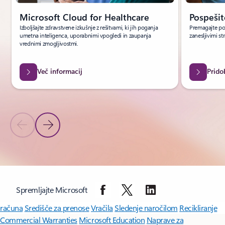
Microsoft Cloud for Healthcare
Pospešit
Izboljšajte zdravstvene izkušnje z rešitvami, ki jih poganja
Premagajte pog
umetna inteligenca, uporabnimi vpogledi in zaupanja
zanesljivimi st
vrednimi zmogljivostmi.
Več informacij
Prido
Prejšnji diapozitiv
Naslednji diapozitiv
Nazaj na kontrolnike za krmarjenje po vrtiljaku
Spremljajte Microsoft
Microsoft Copilot
Microsoft 365
Aplikacije za Windows 11
Profil
računa
Središče za prenose
Vračila
Sledenje naročilom
Recikliranje
Commercial Warranties
Microsoft Education
Naprave za