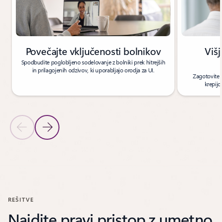
Povečajte vključenosti bolnikov
Viš
Spodbudite poglobljeno sodelovanje z bolniki prek hitrejših
in prilagojenih odzivov, ki uporabljajo orodja za UI.
Zagotovite p
krepijo
Prejšnji diapozitiv
Naslednji diapozitiv
Nazaj na kontrolnike za krmarjenje po vrtiljaku
REŠITVE
Najdite pravi pristop z umetno