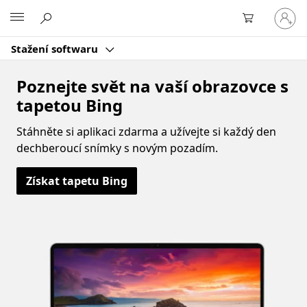
Přihlast
Microsoft
se
ke
Stažení softwaru
svému
účtu
Poznejte svět na vaší obrazovce s
tapetou Bing
Stáhněte si aplikaci zdarma a užívejte si každý den
dechberoucí snímky s novým pozadím.
Získat tapetu Bing