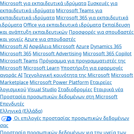
Microsoft για εκπαιδευτικά ιδρύματα
Συσκευές για
εκπαιδευτικά ιδρύματα
Microsoft Teams για
εκπαιδευτικά ιδρύματα
Microsoft 365 για εκπαιδευτικά
ιδρύματα
Office για εκπαιδευτικά ιδρύματα
Εκπαίδευση
και ανάπτυξη εκπαιδευτικών
Προσφορές για σπουδαστές
και γονείς
Azure για σπουδαστές
Microsoft AI
Ασφάλεια Microsoft
Azure
Dynamics 365
Microsoft 365
Microsoft Advertising
Microsoft 365 Copilot
Microsoft Teams
Πρόγραμμα για προγραμματιστές της
Microsoft
Microsoft Learn
Υποστήριξη για εφαρμογές
αγοράς AI
Τεχνολογική κοινότητα της Microsoft
Microsoft
Marketplace
Microsoft Power Platform
Εταιρείες
λογισμικού
Visual Studio
Σταδιοδρομίες
Εταιρικά νέα
Προστασία προσωπικών δεδομένων στη Microsoft
Επενδυτές
Ελληνικά (Ελλάδα)
Οι επιλογές προστασίας προσωπικών δεδομένων
σας
Προστασία προσωπικών δεδομένων για την υγεία των