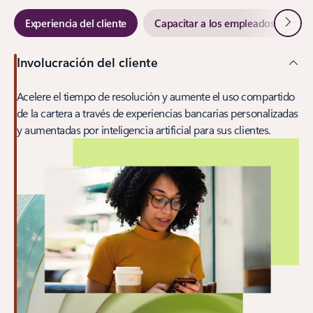
Siguie
Experiencia del cliente
Capacitar a los empleados bancari
Involucración del cliente
Acelere el tiempo de resolución y aumente el uso compartido
de la cartera a través de experiencias bancarias personalizadas
y aumentadas por inteligencia artificial para sus clientes.