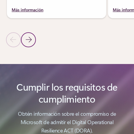
Más información
Más inform
Diapositiva anterior
Diapositiva siguiente
Volver a LA SECCIÓN PRODUCTOS: Descubrir productos de Micros
Cumplir los requisitos de
cumplimiento
Obtén información sobre el compromiso de
Microsoft de admitir el Digital Operational
Resilience ACT (DORA).