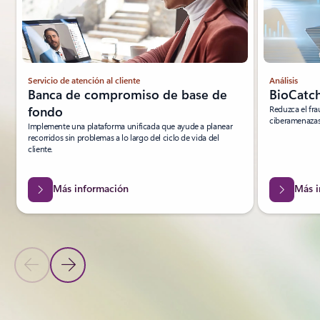
Servicio de atención al cliente
Análisis
Banca de compromiso de base de
BioCatch
fondo
Reduzca el fra
ciberamenazas 
Implemente una plataforma unificada que ayude a planear
recorridos sin problemas a lo largo del ciclo de vida del
cliente.
Más información
Más i
Diapositiva anterior
Diapositiva siguiente