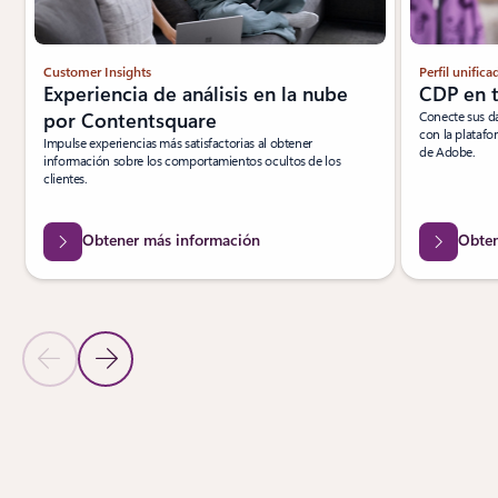
Customer Insights
Perfil unifica
Experiencia de análisis en la nube
CDP en 
por Contentsquare
Conecte sus da
con la platafo
Impulse experiencias más satisfactorias al obtener
de Adobe.
información sobre los comportamientos ocultos de los
clientes.
Obtener más información
Obten
Diapositiva anterior
Siguiente diapositiva
Volver a las pestañas
Volver a la sección Soluciones de partners: pestaña Mejorar la exp