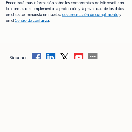
Encontrará más información sobre los compromisos de Microsoft con
las normas de cumplimiento, la protección y la privacidad de los datos
en el sector minorista en nuestra
documentación de cumplimiento
y
en el
Centro de confianza
.
Síguenos
Surface Pro
Surface Laptop
Copilot para organizaciones
Copilot para
uso personal
Microsoft 365
Explora los productos de Microsoft
Aplicaciones de Windows 11
Perfil de la cuenta
Centro de descarga
Soporte de Microsoft Store
Devoluciones
Seguimiento de pedidos
Reciclar
Garantías comerciales
Microsoft Educación
Dispositivos
para educación
Microsoft Teams para Educación
Microsoft 365
Educación
Office Educación
Formación y desarrollo de educadores
Ofertas para estudiantes y padres
Azure para estudiantes
Microsoft AI
Seguridad de Microsoft
Azure
Dynamics 365
Microsoft
365
Microsoft 365 Copilot
Microsoft Teams
Pequeñas empresas