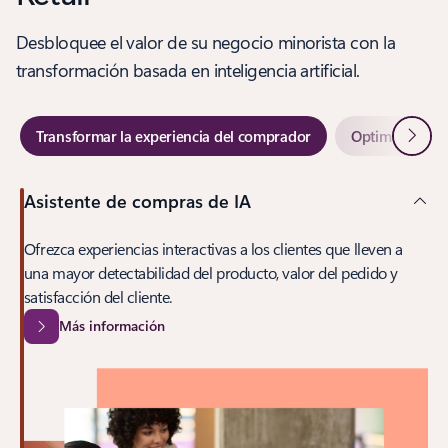
Desbloquee el valor de su negocio minorista con la
transformación basada en inteligencia artificial.
Siguie
Transformar la experiencia del comprador
Optimizar las 
Asistente de compras de IA
Ofrezca experiencias interactivas a los clientes que lleven a
una mayor detectabilidad del producto, valor del pedido y
satisfacción del cliente.
Más información