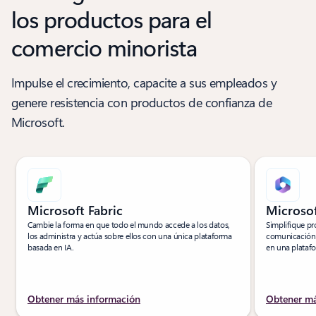
los productos para el
comercio minorista
Impulse el crecimiento, capacite a sus empleados y
genere resistencia con productos de confianza de
Microsoft.
Microsoft Fabric
Microsof
Cambie la forma en que todo el mundo accede a los datos,
Simplifique pr
los administra y actúa sobre ellos con una única plataforma
comunicación e
basada en IA.
en una platafo
Obtener más información
Obtener má