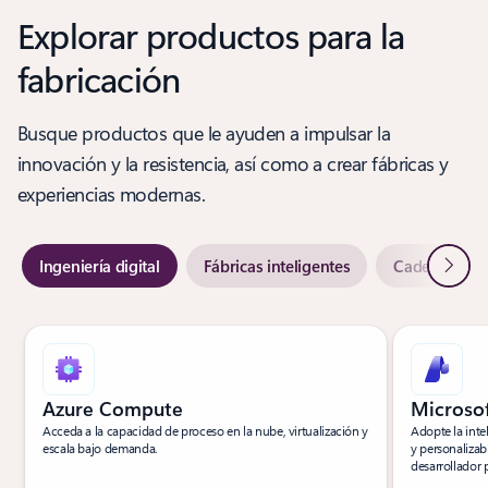
Explorar productos para la
fabricación
Busque productos que le ayuden a impulsar la
innovación y la resistencia, así como a crear fábricas y
experiencias modernas.
Siguie
Ingeniería digital
Fábricas inteligentes
Cadenas de s
Azure Compute
Microso
Acceda a la capacidad de proceso en la nube, virtualización y
Adopte la inte
escala bajo demanda.
y personalizab
desarrollador 