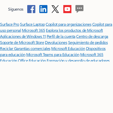
Síguenos
Surface Pro
Surface Laptop
Copilot para organizaciones
Copilot para
uso personal
Microsoft 365
Explora los productos de Microsoft
Aplicaciones de Windows 11
Perfil de la cuenta
Centro de descarga
Soporte de Microsoft Store
Devoluciones
Seguimiento de pedidos
Reciclar
Garantías comerciales
Microsoft Educación
Dispositivos
para educación
Microsoft Teams para Educación
Microsoft 365
Educación
Office Educación
Formación y desarrollo de educadores
Ofertas para estudiantes y padres
Azure para estudiantes
Microsoft AI
Seguridad de Microsoft
Azure
Dynamics 365
Microsoft
365
Microsoft 365 Copilot
Microsoft Teams
Pequeñas empresas
Desarrollador de Microsoft
Microsoft Learn
Soporte técnico para
aplicaciones del marketplace de IA
Microsoft Tech Community
Microsoft Marketplace
Microsoft Power Platform
Empresas de
software
Visual Studio
Oportunidades de empleo
Acerca de
Microsoft
Noticias de la compañía
Privacidad en Microsoft