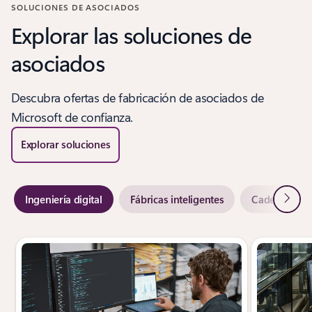
SOLUCIONES DE ASOCIADOS
Explorar las soluciones de
asociados
Descubra ofertas de fabricación de asociados de
Microsoft de confianza.
Explorar soluciones
Siguie
Ingeniería digital
Fábricas inteligentes
Cadenas de s