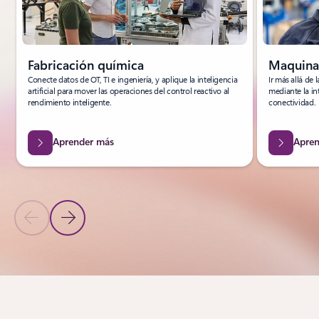
Fabricación química
Maquinar
Conecte datos de OT, TI e ingeniería, y aplique la inteligencia
Ir más allá de 
artificial para mover las operaciones del control reactivo al
mediante la in
rendimiento inteligente.
conectividad.
Aprender más
Apren
Diapositiva anterior
Diapositiva siguiente
Volver al carrusel de sectores