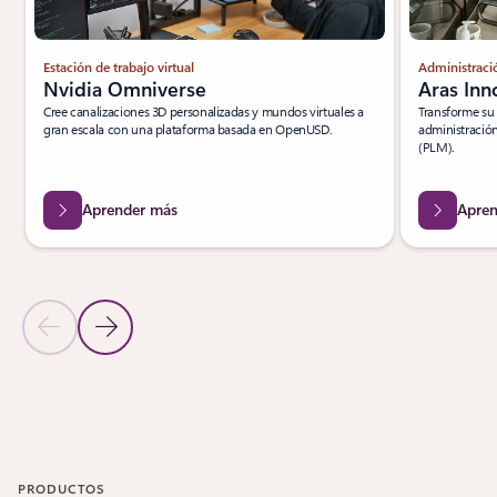
Estación de trabajo virtual
Administració
Nvidia Omniverse
Aras Inn
Cree canalizaciones 3D personalizadas y mundos virtuales a
Transforme su
gran escala con una plataforma basada en OpenUSD.
administración
(PLM).
Aprender más
Apren
Diapositiva anterior
Diapositiva siguiente
Volver a la sección SOLUCIONES DE ASOCIADOS
Volver a la sección SOLUCIONES PARA SOCIOS: Ingeniería digital
PRODUCTOS