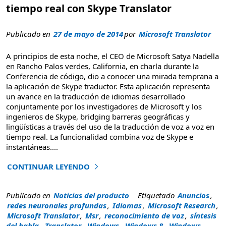
tiempo real con Skype Translator
Publicado en
27 de mayo de 2014
por
Microsoft Translator
A principios de esta noche, el CEO de Microsoft Satya Nadella
en Rancho Palos verdes, California, en charla durante la
Conferencia de código, dio a conocer una mirada temprana a
la aplicación de Skype traductor. Esta aplicación representa
un avance en la traducción de idiomas desarrollado
conjuntamente por los investigadores de Microsoft y los
ingenieros de Skype, bridging barreras geográficas y
lingüísticas a través del uso de la traducción de voz a voz en
tiempo real. La funcionalidad combina voz de Skype e
instantáneas
....
CONTINUAR LEYENDO
"Develando avances en la traducción en tiempo real con 
Publicado en
Noticias del producto
Etiquetado
Anuncios
,
redes neuronales profundas
,
Idiomas
,
Microsoft Research
,
Microsoft Translator
,
Msr
,
reconocimiento de voz
,
síntesis
del habla
,
Translator
,
Windows
,
Windows 8
,
Windows