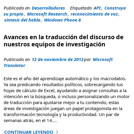
Publicado en
Desarrolladores
Etiquetado
API
,
Construya
su propio
,
Microsoft Research
,
reconocimiento de voz
,
síntesis del habla
,
Windows Phone 8
Avances en la traducción del discurso de
nuestros equipos de investigación
Publicado en
12 de noviembre de 2012
por
Microsoft
Translator
Este es el año del aprendizaje automático y los macrodatos.
Ya sea predicando resultados políticos, sobrecargando tus
hojas de cálculo de Excel, ayudando a asignar consultas a la
intención en la búsqueda, o incluso personalizando un motor
de traducción para ajustarse mejor a tu contenido, estas
áreas de investigación juegan un papel protagonista en la
transformación tecnología y la productividad. Un par de
semanas atrás, en el 14
....
CONTINUAR LEYENDO
"Avances en la traducción de discursos de nuestros equip