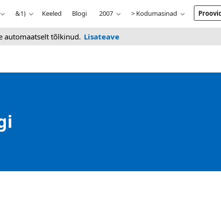
&1)
Keeled
Blogi
2007
> Kodumasinad
Proovi
he automaatselt tõlkinud.
Lisateave
gi