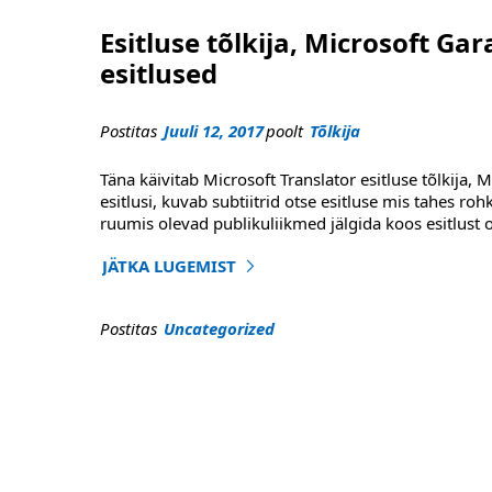
Esitluse tõlkija, Microsoft Gara
esitlused
Postitas
Juuli 12, 2017
poolt
Tõlkija
Täna käivitab Microsoft Translator esitluse tõlkija, 
esitlusi, kuvab subtiitrid otse esitluse mis tahes roh
ruumis olevad publikuliikmed jälgida koos esitlust o
JÄTKA LUGEMIST
"Esitlus tõlkija, Microsoft Garage projekti, tõlg
Postitas
Uncategorized