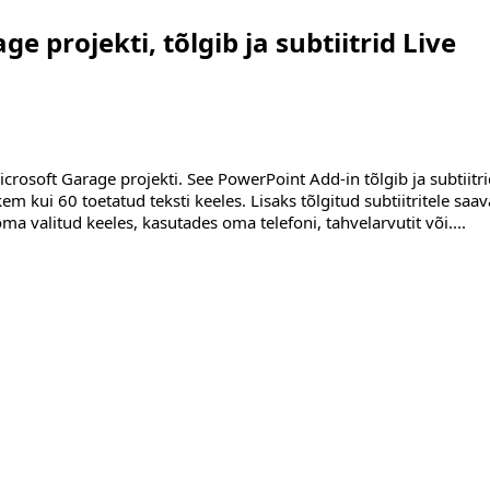
ge projekti, tõlgib ja subtiitrid Live
Microsoft Garage projekti. See PowerPoint Add-in tõlgib ja subtiitri
kem kui 60 toetatud teksti keeles. Lisaks tõlgitud subtiitritele saa
ma valitud keeles, kasutades oma telefoni, tahvelarvutit või
....
ib ja subtiitrid Live esitlused"