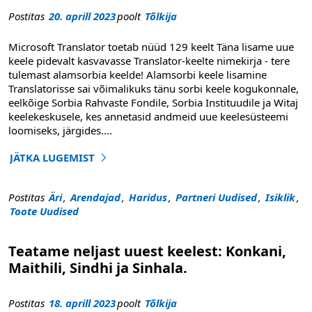
Postitas
20. aprill 2023
poolt
Tõlkija
Microsoft Translator toetab nüüd 129 keelt Täna lisame uue
keele pidevalt kasvavasse Translator-keelte nimekirja - tere
tulemast alamsorbia keelde! Alamsorbi keele lisamine
Translatorisse sai võimalikuks tänu sorbi keele kogukonnale,
eelkõige Sorbia Rahvaste Fondile, Sorbia Instituudile ja Witaj
keelekeskusele, kes annetasid andmeid uue keelesüsteemi
loomiseks, järgides
....
JÄTKA LUGEMIST
"Alam-Sorbia keele tutvustamine"
Postitas
Äri
,
Arendajad
,
Haridus
,
Partneri Uudised
,
Isiklik
,
Toote Uudised
Teatame neljast uuest keelest: Konkani,
Maithili, Sindhi ja Sinhala.
Postitas
18. aprill 2023
poolt
Tõlkija