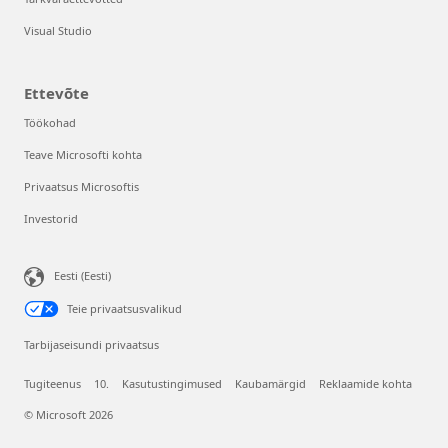
Visual Studio
Ettevõte
Töökohad
Teave Microsofti kohta
Privaatsus Microsoftis
Investorid
Eesti (Eesti)
Teie privaatsusvalikud
Tarbijaseisundi privaatsus
Tugiteenus
10.
Kasutustingimused
Kaubamärgid
Reklaamide kohta
© Microsoft 2026