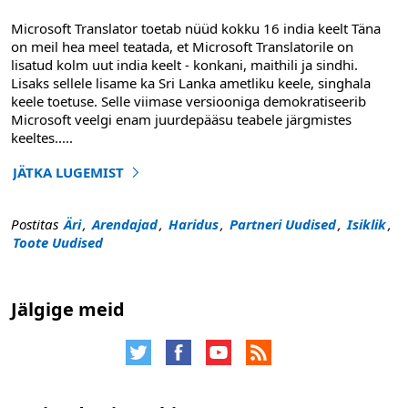
Microsoft Translator toetab nüüd kokku 16 india keelt Täna
on meil hea meel teatada, et Microsoft Translatorile on
lisatud kolm uut india keelt - konkani, maithili ja sindhi.
Lisaks sellele lisame ka Sri Lanka ametliku keele, singhala
keele toetuse. Selle viimase versiooniga demokratiseerib
Microsoft veelgi enam juurdepääsu teabele järgmistes
keeltes.
....
JÄTKA LUGEMIST
"Teatame neljast uuest keelest: Konkani, Maithili, Sindhi 
Postitas
Äri
,
Arendajad
,
Haridus
,
Partneri Uudised
,
Isiklik
,
Toote Uudised
Jälgige meid