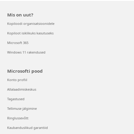
Mis on uut?
Kopiloodi organisatsioonidele
Kopiloot isiklikuks kasutuseks
Microsoft 365
Windows 11 rakendused
Microsofti pood
Konto profiil
Allalaadimiskeskus
Tagastused
Tellimuse jälgimine
Ringlussevõtt
Kaubanduslikud garantiid