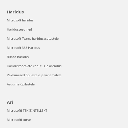
Haridus
Microsoft haridus
Haridusseadmed
Microsoft Teams haridusasutustele
Microsoft 365 Haridus
Büroo haridus
Haridustöötajate koolitus ja arendus
Pakkumised õpilastele ja vanematele
Azuurne õpilastele
Äri
Microsofti TEHISINTELLEKT
Microsofti turve