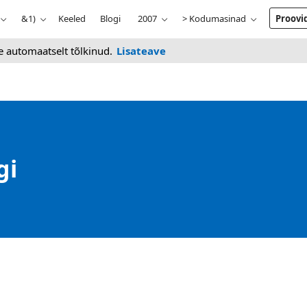
&1)
Keeled
Blogi
2007
> Kodumasinad
Proovi
he automaatselt tõlkinud.
Lisateave
gi