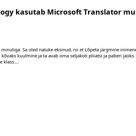
ology kasutab Microsoft Translator m
u 5 minutiga. Sa oled natuke eksinud, nii et Lõpeta järgmine inimen
kõvaks kuulmine ja ta avab oma seljakoti pliiatsi ja paberi jaoks.
ne klass
....
icrosoft Translator murda side tõkked Campus"