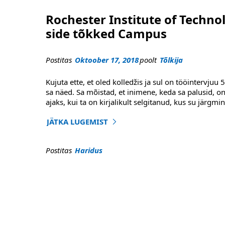
Rochester Institute of Techn
side tõkked Campus
Postitas
Oktoober 17, 2018
poolt
Tõlkija
Kujuta ette, et oled kolledžis ja sul on tööintervju
sa näed. Sa mõistad, et inimene, keda sa palusid, on 
ajaks, kui ta on kirjalikult selgitanud, kus su järgmi
JÄTKA LUGEMIST
"Rochester Institute of Technology kasutab M
Postitas
Haridus