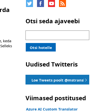
urda
Otsi seda ajaveebi
Otsi:
e, keda
 Selleks
Otsi hotelle
Uudised Twitteris
Loe Tweets poolt @mstranslator
Viimased postitused
Azure AI Custom Translator