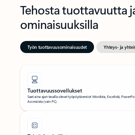
Tehosta tuottavuutta j
ominaisuuksilla
Työn tuottavuusominaisuudet
Yhteys- ja yhte
Tuottavuussovellukset
Saat aina ajan tasalla olevat työpöytäversiot Wordista, Excelistä, PowerPo
Accessista (vain PC).