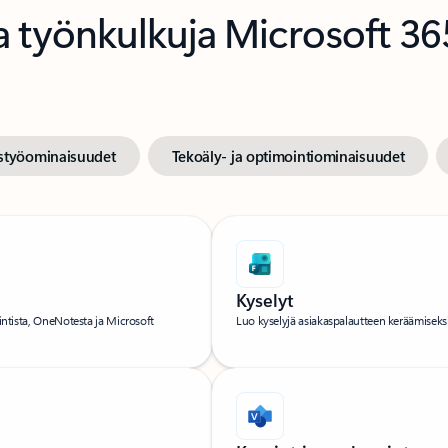
a työnkulkuja Microsoft 365
istyöominaisuudet
Tekoäly- ja optimointiominaisuudet
Kyselyt
intista, OneNotesta ja Microsoft
Luo kyselyjä asiakaspalautteen keräämiseksi