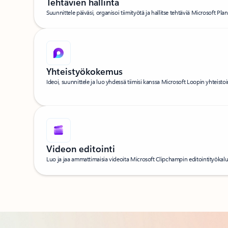
Tehtävien hallinta
Suunnittele päiväsi, organisoi tiimityötä ja hallitse tehtäviä Microsoft Plan
Yhteistyökokemus
Ideoi, suunnittele ja luo yhdessä tiimisi kanssa Microsoft Loopin yhteistoim
Videon editointi
Luo ja jaa ammattimaisia videoita Microsoft Clipchampin editointityökaluill
Takaisin SISÄLTÖ-osion välilehtiin