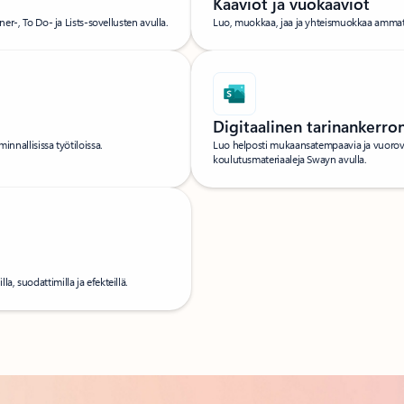
Kaaviot ja vuokaaviot
ner-, To Do- ja Lists-sovellusten avulla.
Luo, muokkaa, jaa ja yhteismuokkaa ammatti
Digitaalinen tarinankerro
innallisissa työtiloissa.
Luo helposti mukaansatempaavia ja vuorovaiku
koulutusmateriaaleja Swayn avulla.
a, suodattimilla ja efekteillä.