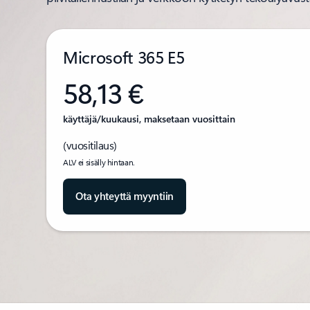
Microsoft 365 E5
58,13 €
käyttäjä/kuukausi, maksetaan vuosittain
(vuositilaus)
ALV ei sisälly hintaan.
Ota yhteyttä myyntiin
Takaisin välilehtiin