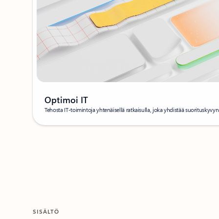
Optimoi IT
Tehosta IT-toimintoja yhtenäisellä ratkaisulla, joka yhdistää suorituskyvyn
SISÄLTÖ