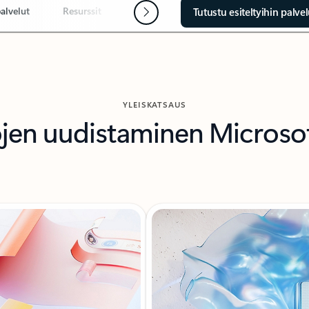
alvelut
Resurssit
Seuraavat vaiheet
Tutustu esiteltyihin palve
YLEISKATSAUS
jen uudistaminen Microsoft