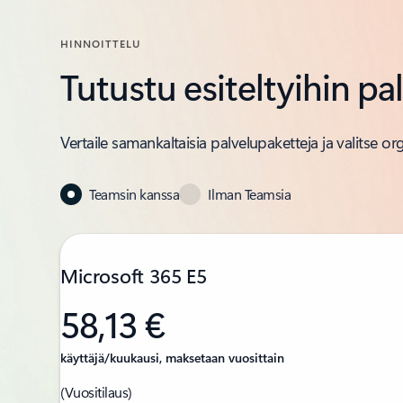
HINNOITTELU
Tutustu esiteltyihin pa
Vertaile samankaltaisia palvelupaketteja ja valitse or
Teamsin kanssa
Ilman Teamsia
Microsoft 365 E5
58,13 €
käyttäjä/kuukausi, maksetaan vuosittain
(Vuositilaus)