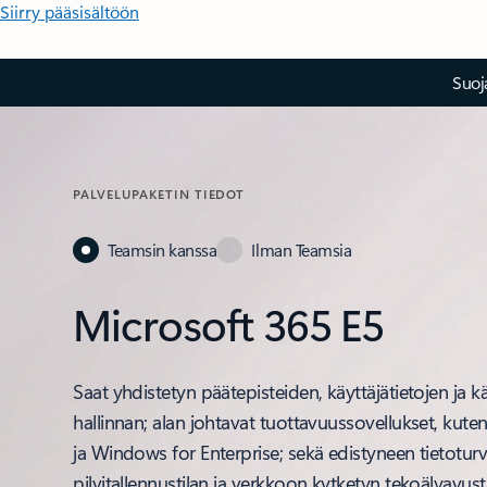
Siirry pääsisältöön
Suoj
PALVELUPAKETIN TIEDOT
Teamsin kanssa
Ilman Teamsia
Microsoft 365 E5
Saat yhdistetyn päätepisteiden, käyttäjätietojen ja 
hallinnan; alan johtavat tuottavuussovellukset, kut
ja Windows for Enterprise; sekä edistyneen tietoturva
pilvitallennustilan ja verkkoon kytketyn tekoälyavust