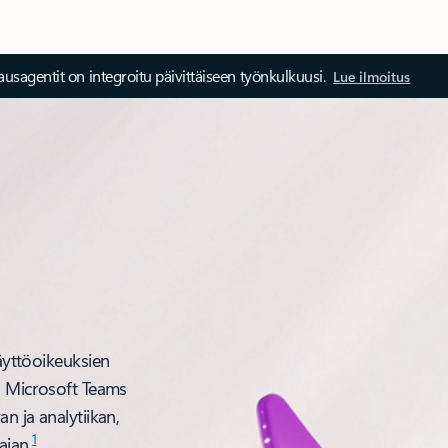
ausagentit on integroitu päivittäiseen työnkulkuusi.
Lue ilmoitus
käyttöoikeuksien
en Microsoft Teams
n ja analytiikan,
1
ajan.