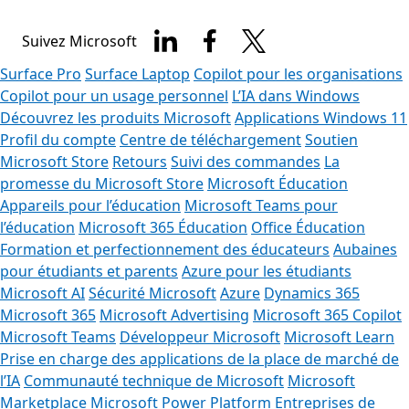
Suivez Microsoft
Surface Pro
Surface Laptop
Copilot pour les organisations
Copilot pour un usage personnel
L’IA dans Windows
Découvrez les produits Microsoft
Applications Windows 11
Profil du compte
Centre de téléchargement
Soutien
Microsoft Store
Retours
Suivi des commandes
La
promesse du Microsoft Store
Microsoft Éducation
Appareils pour l’éducation
Microsoft Teams pour
l’éducation
Microsoft 365 Éducation
Office Éducation
Formation et perfectionnement des éducateurs
Aubaines
pour étudiants et parents
Azure pour les étudiants
Microsoft AI
Sécurité Microsoft
Azure
Dynamics 365
Microsoft 365
Microsoft Advertising
Microsoft 365 Copilot
Microsoft Teams
Développeur Microsoft
Microsoft Learn
Prise en charge des applications de la place de marché de
l’IA
Communauté technique de Microsoft
Microsoft
Marketplace
Microsoft Power Platform
Entreprises de