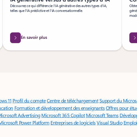
Découvrez ce qui différencie l’IA générative des autres types d’IA,
Obten
telles que l’IA prédictive et l’IA conversationnelle.
génér
modè
En savoir plus
ows 11
Profil du compte
Centre de téléchargement
Support du Microso
ucation
Formation et développement des enseignants
Offres pour étu
icrosoft Advertising
Microsoft 365 Copilot
Microsoft Teams
Dévelop
Microsoft Power Platform
Entreprises de logiciels
Visual Studio
Emplo