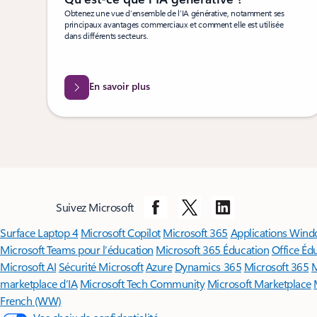
Obtenez une vue d’ensemble de l’IA générative, notamment ses
principaux avantages commerciaux et comment elle est utilisée
dans différents secteurs.
En savoir plus
Suivez Microsoft
Surface Laptop 4
Microsoft Copilot
Microsoft 365
Applications Wind
Microsoft Teams pour l’éducation
Microsoft 365 Éducation
Office Éd
Microsoft AI
Sécurité Microsoft
Azure
Dynamics 365
Microsoft 365
M
marketplace d’IA
Microsoft Tech Community
Microsoft Marketplace
French (WW)