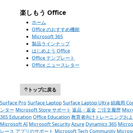
楽しもう Office
ホーム
Office のおすすめ機能
Microsoft 365
製品ラインナップ
はじめよう Office
Office テンプレート
Office ニュースレター
トップに戻る
Surface Pro
Surface Laptop
Surface Laptop Ultra
組織用 Cop
ンター
Microsoft Store サポート
返品・返金
ご注文履歴
Mic
365 Education
Office Education
教育者向けトレーニングおよ
Microsoft AI
Microsoft Security
Azure
Dynamics 365
Micros
レース アプリのサポート
Microsoft Tech Community
Micros