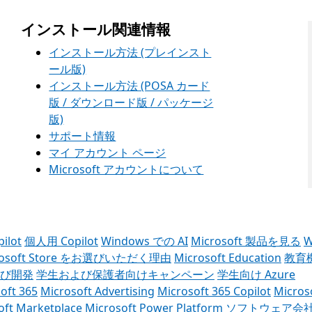
インストール関連情報
インストール方法 (プレインスト
ール版)
インストール方法 (POSA カード
版 / ダウンロード版 / パッケージ
版)
サポート情報
マイ アカウント ページ
Microsoft アカウントについて
ilot
個人用 Copilot
Windows での AI
Microsoft 製品を見る
W
rosoft Store をお選びいただく理由
Microsoft Education
教育
び開発
学生および保護者向けキャンペーン
学生向け Azure
oft 365
Microsoft Advertising
Microsoft 365 Copilot
Micros
oft Marketplace
Microsoft Power Platform
ソフトウェア会