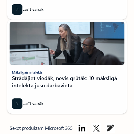
Lasīt vairāk
Mākslīgais intelekts
Strādājiet viedāk, nevis grūtāk: 10 mākslīgā
intelekta jūsu darbavietā
Lasīt vairāk
Atpakaļ uz cilnēm
Sekot produktam Microsoft 365