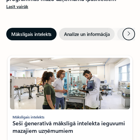
Lasīt vairāk
Tālāk
Mākslīgais intelekts
Analīze un informācija
Biznesa 
Mākslīgais intelekts
Seši ģeneratīvā mākslīgā intelekta ieguvumi
mazajiem uzņēmumiem