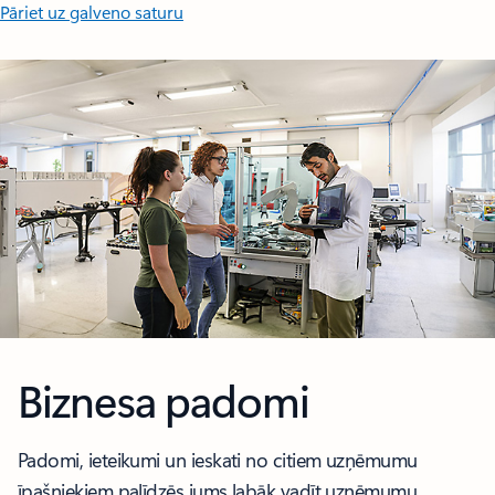
Pāriet uz galveno saturu
Biznesa padomi
Padomi, ieteikumi un ieskati no citiem uzņēmumu
īpašniekiem palīdzēs jums labāk vadīt uzņēmumu.