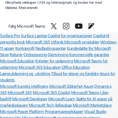
tilknyttede selskaper i USA og internasjonalt, og brukes her med
tillatelse. Med enerett.
Følg Microsoft Teams
Surface Pro
Surface Laptop
Copilot for organisasjoner
Copilot til
personlig bruk
Microsoft 365
Utforsk Microsoft-produkter
Windows
11-apper
Kontoprofil
Nedlastingssenter
Kundestøtte for Microsoft
Store
Returer
Ordresporing
Gjenvinning
Kommersielle garantier
Microsoft Education
Enheter for utdanning
Microsoft Teams for
utdanning
Microsoft 365 Education
Office Education
Lærerutdanning og -utvikling
Tilbud for elever og foreldre
Azure for
students
Microsoft kunstig intelligens
Microsoft Sikkerhet
Azure
Dynamics
365
Microsoft 365
Microsoft 365 Copilot
Microsoft Teams
Liten
bedrift
Microsoft Developer
Microsoft Learn
Støtte for KI-apper på
markedsplassen
Microsoft Tech-fellesskap
Microsoft Marketplace
Microsoft Power Platform
Programvareselskaper
Visual Studio
Karriere
Om Microsoft
Microsoft og personvern
Investorer