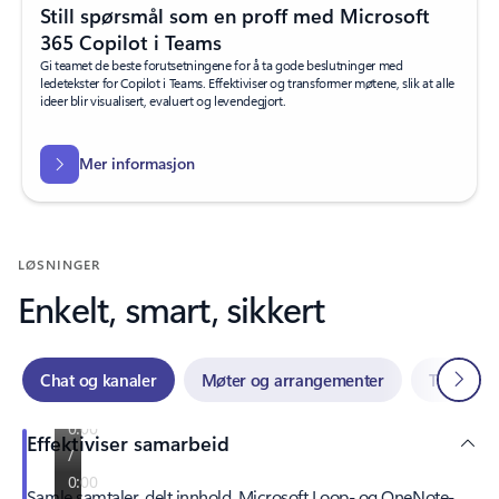
Still spørsmål som en proff med Microsoft
365 Copilot i Teams
Gi teamet de beste forutsetningene for å ta gode beslutninger med
ledetekster for Copilot i Teams. Effektiviser og transformer møtene, slik at alle
ideer blir visualisert, evaluert og levendegjort.
Mer informasjon
LØSNINGER
Enkelt, smart, sikkert
Neste
Chat og kanaler
Møter og arrangementer
Telefon
Effektiviser samarbeid
Samle samtaler, delt innhold, Microsoft Loop- og OneNote-