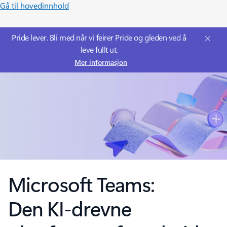
Gå til hovedinnhold
Pride lever. Bli med når vi feirer Pride og gleden ved å
leve fullt ut.
Mer informasjon
Microsoft Teams:
Den KI-drevne