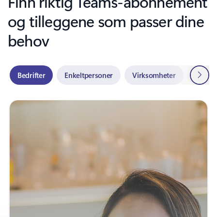
Finn riktig Teams-abonnement
og tilleggene som passer dine
behov
Neste
Bedrifter
Enkeltpersoner
Virksomheter
Utdan