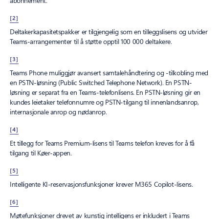
abonnement.
[2]
Deltakerkapasitetspakker er tilgjengelig som en tilleggslisens og utvider
Teams-arrangementer til å støtte opptil 100 000 deltakere.
[3]
Teams Phone muliggjør avansert samtalehåndtering og -tilkobling med
en PSTN-løsning (Public Switched Telephone Network). En PSTN-
løsning er separat fra en Teams-telefonlisens. En PSTN-løsning gir en
kundes leietaker telefonnumre og PSTN-tilgang til innenlandsanrop,
internasjonale anrop og nødanrop.
[4]
Et tillegg for Teams Premium-lisens til Teams telefon kreves for å få
tilgang til Køer-appen.
[5]
Intelligente KI-reservasjonsfunksjoner krever M365 Copilot-lisens.
[6]
Møtefunksjoner drevet av kunstig intelligens er inkludert i Teams