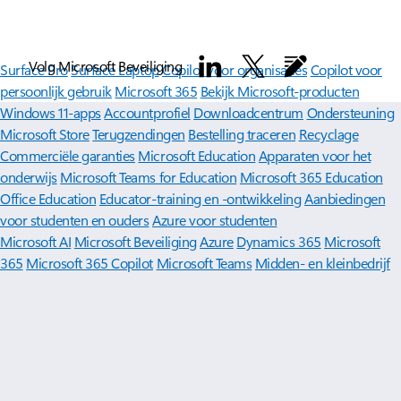
Volg Microsoft Beveiliging
Surface Pro
Surface Laptop
Copilot voor organisaties
Copilot voor
persoonlijk gebruik
Microsoft 365
Bekijk Microsoft-producten
Windows 11-apps
Accountprofiel
Downloadcentrum
Ondersteuning
Microsoft Store
Terugzendingen
Bestelling traceren
Recyclage
Commerciële garanties
Microsoft Education
Apparaten voor het
onderwijs
Microsoft Teams for Education
Microsoft 365 Education
Office Education
Educator-training en -ontwikkeling
Aanbiedingen
voor studenten en ouders
Azure voor studenten
Microsoft AI
Microsoft Beveiliging
Azure
Dynamics 365
Microsoft
365
Microsoft 365 Copilot
Microsoft Teams
Midden- en kleinbedrijf
Microsoft-ontwikkelaar
Microsoft Learn
Ondersteuning voor AI-
marketplace-apps
Microsoft Tech Community
Microsoft Marketplace
Microsoft Power Platform
Softwarebedrijven
Visual Studio
Vacatures
Privacy bij Microsoft
Investeerders
Nederlands (Nederland)
Uw privacykeuzes