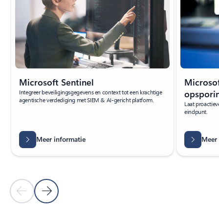
Microsoft Sentinel
Microsof
Integreer beveiligingsgegevens en context tot een krachtige
opspori
agentische verdediging met SIEM & AI-gericht platform.
Laat proactie
eindpunt.
Meer informatie
Meer 
Vorige dia
Volgende dia