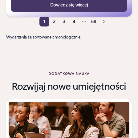
Dowiedz się więcej
1
2
3
4
68
Strona 1 z 68
Wydarzenia są sortowane chronologicznie.
DODATKOWA NAUKA
Rozwijaj nowe umiejętności