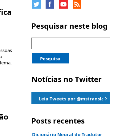
fica
Pesquisar neste blog
Pesquisar
por:
essoas
ja
Pesquisa
blema,
Notícias no Twitter
Leia Tweets por @mstranslator
ção
Posts recentes
Dicionário Neural do Tradutor