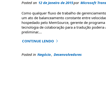
Posted on
12 de janeiro de 2015
por
Microsoft Trans
Como qualquer fluxo de trabalho de gerenciamento d
um ato de balanceamento constante entre velocidad
hospedado pelo MemSource, gerente de programa d
tecnologia de colaboração para a tradução poderia a
preliminar
....
CONTINUE LENDO
"Como obter o máximo de seus fluxos de traba
Posted in
Negócio
,
Desenvolvedores