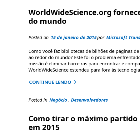
WorldWideScience.org fornece 
do mundo
Posted on
15 de janeiro de 2015
por
Microsoft Trans
Como você faz bibliotecas de bilhões de páginas de 
ao redor do mundo? Este foi o problema enfrentado
missão é eliminar barreiras para encontrar e compar
WorldWideScience estendeu para fora às tecnologia
CONTINUE LENDO
"WorldWideScience.org fornece acesso multilí
Posted in
Negócio
,
Desenvolvedores
Como tirar o máximo partido 
em 2015