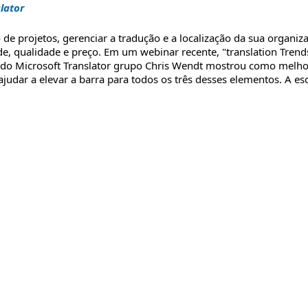
lator
e projetos, gerenciar a tradução e a localização da sua organiz
e, qualidade e preço. Em um webinar recente, "translation Tren
o Microsoft Translator grupo Chris Wendt mostrou como melho
judar a elevar a barra para todos os três desses elementos. A es
lho de tradução em 2015"