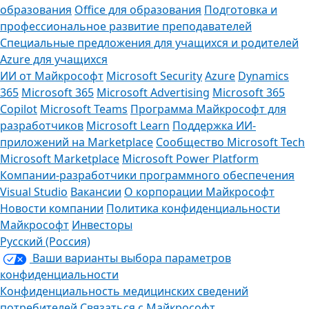
образования
Office для образования
Подготовка и
профессиональное развитие преподавателей
Специальные предложения для учащихся и родителей
Azure для учащихся
ИИ от Майкрософт
Microsoft Security
Azure
Dynamics
365
Microsoft 365
Microsoft Advertising
Microsoft 365
Copilot
Microsoft Teams
Программа Майкрософт для
разработчиков
Microsoft Learn
Поддержка ИИ-
приложений на Marketplace
Сообщество Microsoft Tech
Microsoft Marketplace
Microsoft Power Platform
Компании-разработчики программного обеспечения
Visual Studio
Вакансии
О корпорации Майкрософт
Новости компании
Политика конфиденциальности
Майкрософт
Инвесторы
Русский (Россия)
Ваши варианты выбора параметров
конфиденциальности
Конфиденциальность медицинских сведений
потребителей
Связаться с Майкрософт