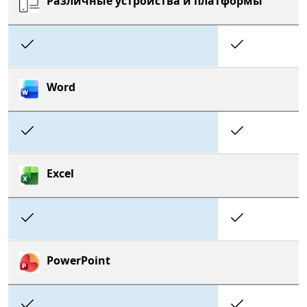
Различные устройства и платформы
Included
Includ
Word
Included
Includ
Excel
Included
Includ
PowerPoint
Included
Includ