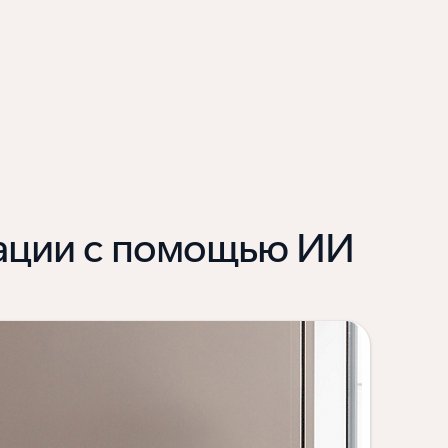
вации с помощью ИИ
"Мы 
пере
клие