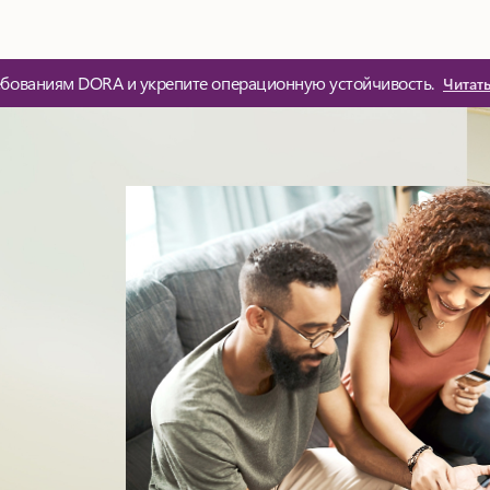
ебованиям DORA и укрепите операционную устойчивость.
Читат