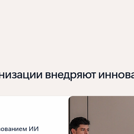
ганизации внедряют инно
ьзованием ИИ