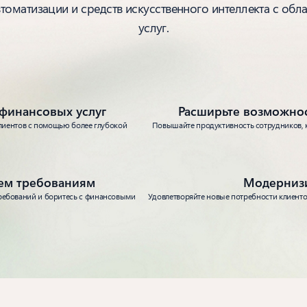
втоматизации и средств искусственного интеллекта с о
услуг.
финансовых услуг
Расширьте возможно
лиентов с помощью более глубокой
Повышайте продуктивность сотрудников, 
ием требованиям
Модернизи
ребований и боритесь с финансовыми
Удовлетворяйте новые потребности клиенто