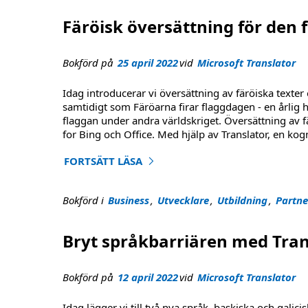
Färöisk översättning för den 
Bokförd på
25 april 2022
vid
Microsoft Translator
Idag introducerar vi översättning av färöiska texte
samtidigt som Färöarna firar flaggdagen - en årlig h
flaggan under andra världskriget. Översättning av fä
for Bing och Office. Med hjälp av Translator, en kog
FORTSÄTT LÄSA
"Färöisk översättning för den färöiska flaggan
Bokförd i
Business
,
Utvecklare
,
Utbildning
,
Partne
Bryt språkbarriären med Tran
Bokförd på
12 april 2022
vid
Microsoft Translator
Idag lägger vi till två nya språk, baskiska och galicis