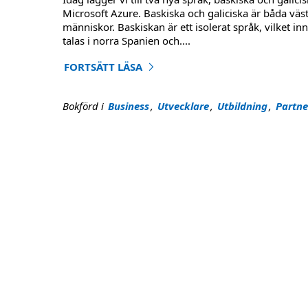
Microsoft Azure. Baskiska och galiciska är båda vä
människor. Baskiskan är ett isolerat språk, vilket i
talas i norra Spanien och
....
FORTSÄTT LÄSA
"Bryt språkbarriären med Translator - nu med 
Bokförd i
Business
,
Utvecklare
,
Utbildning
,
Partne