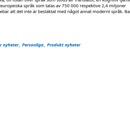
steuropeiska språk som talas av 750 000 respektive 2,4 miljoner
nnebär att det inte är besläktat med något annat modernt språk. B
två nya språk!"
r nyheter
,
Personliga
,
Produkt nyheter