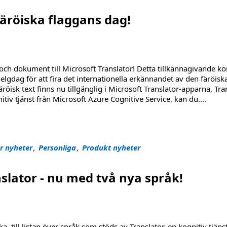
färöiska flaggans dag!
r och dokument till Microsoft Translator! Detta tillkännagivande 
elgdag för att fira det internationella erkännandet av den färöisk
röisk text finns nu tillgänglig i Microsoft Translator-apparna, Tra
nitiv tjänst från Microsoft Azure Cognitive Service, kan du
....
s dag!"
r nyheter
,
Personliga
,
Produkt nyheter
slator - nu med två nya språk!
ka, till listan över språk som stöds av Translator, en kognitiv tjäns