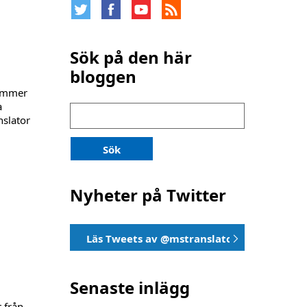
Sök på den här
bloggen
kommer
a
Sök
nslator
för:
Sök
Nyheter på Twitter
Läs Tweets av @mstranslator
Senaste inlägg
t från