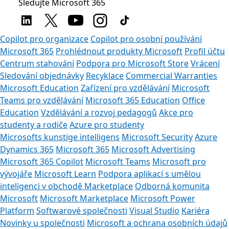
Sledujte Microsoft 365
Copilot pro organizace
Copilot pro osobní používání
Microsoft 365
Prohlédnout produkty Microsoft
Profil účtu
Centrum stahování
Podpora pro Microsoft Store
Vrácení
Sledování objednávky
Recyklace
Commercial Warranties
Microsoft Education
Zařízení pro vzdělávání
Microsoft
Teams pro vzdělávání
Microsoft 365 Education
Office
Education
Vzdělávání a rozvoj pedagogů
Akce pro
studenty a rodiče
Azure pro studenty
Microsofts kunstige intelligens
Microsoft Security
Azure
Dynamics 365
Microsoft 365
Microsoft Advertising
Microsoft 365 Copilot
Microsoft Teams
Microsoft pro
vývojáře
Microsoft Learn
Podpora aplikací s umělou
inteligenci v obchodě Marketplace
Odborná komunita
Microsoft
Microsoft Marketplace
Microsoft Power
Platform
Softwarové společnosti
Visual Studio
Kariéra
Novinky u společnosti
Microsoft a ochrana osobních údajů