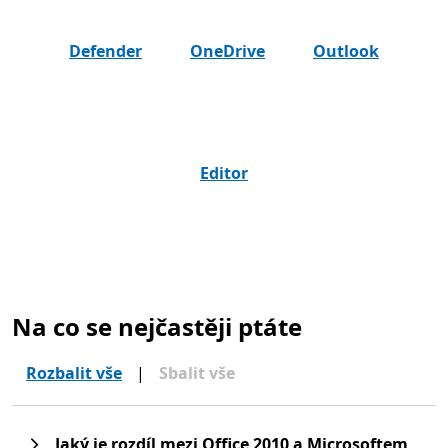
Defender
OneDrive
Outlook
Editor
Na co se nejčastěji ptáte
Rozbalit vše
|
Sbalit vše
Jaký je rozdíl mezi Office 2010 a Microsoftem