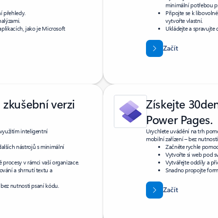
minimální potřebou p
ní přehledy.
Připojte se k libovol
nalýzami.
vytvořte vlastní.
aplikacích, jako je Microsoft
Ukládejte a spravujte
.
Začít
 zkušební verzi
Získejte 30de
Power Pages.
využitím inteligentní
Urychlete uvádění na trh pom
mobilní zařízení – bez nutnost
alších nástrojů s minimální
Začněte rychle pomocí
Vytvořte si web pod sv
 procesy v rámci vaší organizace.
Vytvářejte oddíly a př
vání a shrnutí textu a
Snadno propojte formu
 bez nutnosti psaní kódu.
Začít