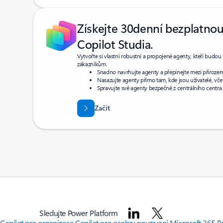
Získejte 30denní bezplatnou
Copilot Studia.
Vytvořte si vlastní robustní a propojené agenty, kteří bu
zákazníkům.
Snadno navrhujte agenty a přepínejte mezi přiroz
Nasazujte agenty přímo tam, kde jsou uživatelé, vče
Spravujte své agenty bezpečně z centrálního centra
Začít
Sledujte Power Platform
Copilot pro organizace
Copilot pro osobní používání
Microsoft 365
P