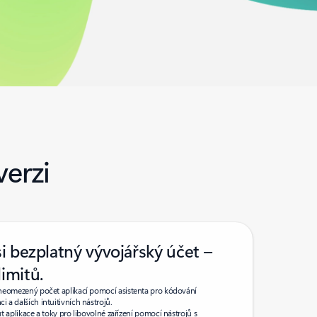
erzi
si bezplatný vývojářský účet –
imitů.
te neomezený počet aplikací pomocí asistenta pro kódování
i a dalších intuitivních nástrojů.
t aplikace a toky pro libovolné zařízení pomocí nástrojů s