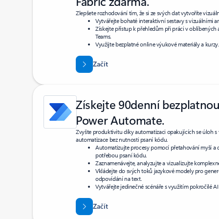
Fabric zdarma.
Zlepšete rozhodování tím, že si ze svých dat vytvoříte vizuál
Vytvářejte bohaté interaktivní sestavy s vizuálními a
Získejte přístup k přehledům při práci v oblíbených 
Teams.
Využijte bezplatné online výukové materiály a kurzy
Začít
Získejte 90denní bezplatnou
Power Automate.
Zvyšte produktivitu díky automatizaci opakujících se úloh s 
automatizace bez nutnosti psaní kódu.
Automatizujte procesy pomocí přetahování myší a d
potřebou psaní kódu.
Zaznamenávejte, analyzujte a vizualizujte komplexně
Vkládejte do svých toků jazykové modely pro genero
odpovídání na text.
Vytvářejte jedinečné scénáře s využitím pokročilé AI
Začít