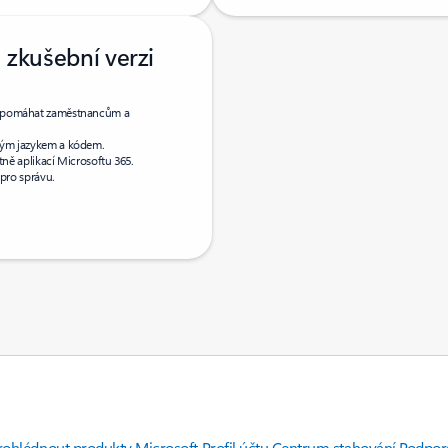
 zkušební verzi
dou pomáhat zaměstnancům a
eným jazykem a kódem.
tně aplikací Microsoftu 365.
 pro správu.
rohlédnout produkty Microsoft
Profil účtu
Centrum stahování
Podpora