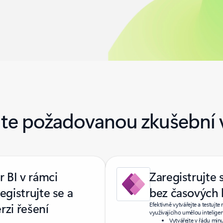
lte požadovanou zkušební v
 BI v rámci
Zaregistrujte 
egistrujte se a
bez časových l
rzi řešení
Efektivně vytvářejte a testuj
využívajícího umělou inteligenc
Vytvářejte v řádu minu