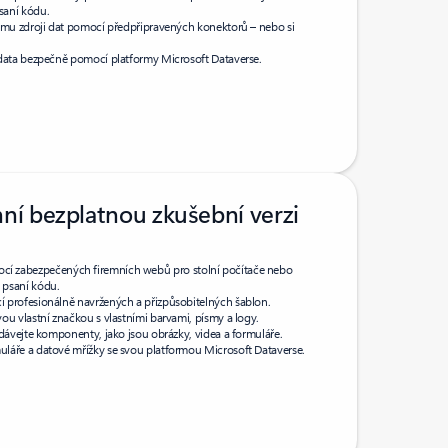
saní kódu.
nému zdroji dat pomocí předpřipravených konektorů – nebo si
 data bezpečně pomocí platformy Microsoft Dataverse.
nní bezplatnou zkušební verzi
ocí zabezpečených firemních webů pro stolní počítače nebo
i psaní kódu.
 profesionálně navržených a přizpůsobitelných šablon.
ou vlastní značkou s vlastními barvami, písmy a logy.
idávejte komponenty, jako jsou obrázky, videa a formuláře.
láře a datové mřížky se svou platformou Microsoft Dataverse.